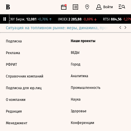
Войти
↓
CNY Бирж.
12,081
+0,76%
↑
IMOEX
2 285,88
-0,69%
↓
RTSI
884,56
-1,27%
Ситуация на топливном рынке: меры, динамика, прогнозы
Выб
Наши проекты
Подписка
ВЕДЫ
Реклама
Город
РФРИТ
Аналитика
Справочник компаний
Промышленность
Подписка для юр.лиц
Наука
О компании
Здоровье
Редакция
Конференции
Менеджмент