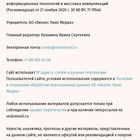
информационных технологий и массовых коммуникаций
(Роскомнадзор) от 27 ноября 2020 г. ЭЛ № ФС 77-79546
Учредитель: АО «Бизнес Ньюс Медиа»
Главный редактор: Казьмина Ирина Сергеевна
Электронная почта:
news@vedomosti.ru
Телефон:
+7 495 956-34-58
Сайт использует
IP адреса, cookie и данные геолокации
Пользователей сайта, условия использования содержатся в
Политике
в отношении обработки персональных данных АО «Бизнес Ньюс
Медиа»
Любое использование материалов допускается только при
соблюдении
правил перепечатки
и при наличии гиперссылки на
vedomosti.ru
Новости, аналитика, прогнозы и другие материалы, представленные
на данном сайте, не являются офертой или рекомендацией к покупке