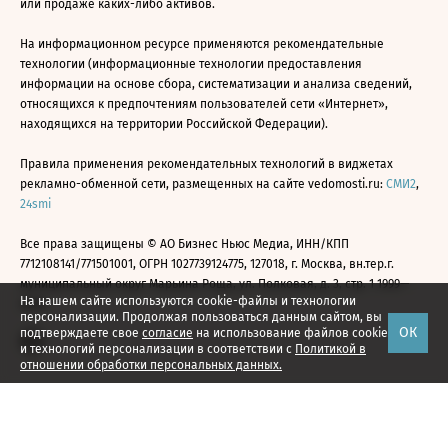
или продаже каких-либо активов.
На информационном ресурсе применяются рекомендательные
технологии (информационные технологии предоставления
информации на основе сбора, систематизации и анализа сведений,
относящихся к предпочтениям пользователей сети «Интернет»,
находящихся на территории Российской Федерации).
Правила применения рекомендательных технологий в виджетах
рекламно-обменной сети, размещенных на сайте vedomosti.ru:
СМИ2
,
24smi
Все права защищены © АО Бизнес Ньюс Медиа, ИНН/КПП
7712108141/771501001, ОГРН 1027739124775, 127018, г. Москва, вн.тер.г.
муниципальный округ Марьина Роща, ул. Полковая, д. 3, стр. 1 1999—
На нашем сайте используются cookie-файлы и технологии
2026
персонализации. Продолжая пользоваться данным сайтом, вы
ОК
подтверждаете свое
согласие
на использование файлов cookie
и технологий персонализации в соответствии с
Политикой в
отношении обработки персональных данных.