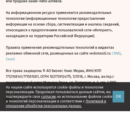
или продаже каких-либо активов.
На информационном ресурсе применяются рекомендательные
технологии (информационные технологии предоставления
информации на основе сбора, систематизации и анализа сведений,
относящихся к предпочтениям пользователей сети «Интернет»,
находящихся на территории Российской Федерации).
Правила применения рекомендательных технологий в виджетах
рекламно-обменной сети, размещенных на сайте vedomosti.ru:
СМИ2
,
24smi
Все права защищены © АО Бизнес Ньюс Медиа, ИНН/КПП
7712108141/771501001, ОГРН 1027739124775, 127018, г. Москва, вн.тер.г.
муниципальный округ Марьина Роща, ул. Полковая, д. 3, стр. 1 1999—
На нашем сайте используются cookie-файлы и технологии
2026
персонализации. Продолжая пользоваться данным сайтом, вы
ОК
подтверждаете свое
согласие
на использование файлов cookie
и технологий персонализации в соответствии с
Политикой в
отношении обработки персональных данных.