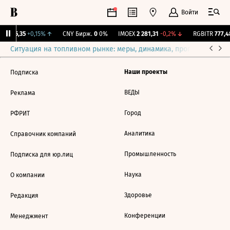
Войти
BI
115,35
+0,15%
↑
CNY Бирж.
0
0%
IMOEX
2 281,31
-0,2%
↓
RGBITR
777,48
Ситуация на топливном рынке: меры, динамика, прогнозы
Выб
Наши проекты
Подписка
ВЕДЫ
Реклама
Город
РФРИТ
Аналитика
Справочник компаний
Промышленность
Подписка для юр.лиц
Наука
О компании
Здоровье
Редакция
Конференции
Менеджмент