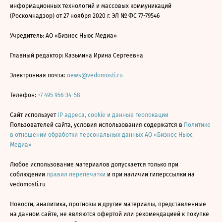
информационных технологий и массовых коммуникаций
(Роскомнадзор) от 27 ноября 2020 г. ЭЛ № ФС 77-79546
Учредитель: АО «Бизнес Ньюс Медиа»
Главный редактор: Казьмина Ирина Сергеевна
Электронная почта:
news@vedomosti.ru
Телефон:
+7 495 956-34-58
Сайт использует
IP адреса, cookie и данные геолокации
Пользователей сайта, условия использования содержатся в
Политике
в отношении обработки персональных данных АО «Бизнес Ньюс
Медиа»
Любое использование материалов допускается только при
соблюдении
правил перепечатки
и при наличии гиперссылки на
vedomosti.ru
Новости, аналитика, прогнозы и другие материалы, представленные
на данном сайте, не являются офертой или рекомендацией к покупке