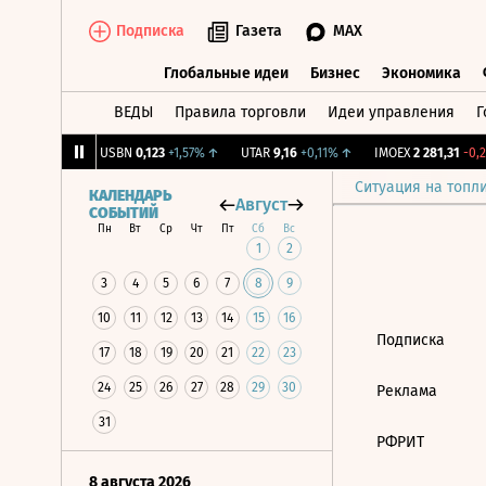
Подписка
Газета
MAX
Глобальные идеи
Бизнес
Экономика
ВЕДЫ
Правила торговли
Идеи управления
Г
Глобальные идеи
Бизнес
Экономик
239
+1,31%
↑
USBN
0,123
+1,57%
↑
UTAR
9,16
+0,11%
↑
IMOEX
2 281,31
-0,2
Ситуация на топл
КАЛЕНДАРЬ
Август
СОБЫТИЙ
Пн
Вт
Ср
Чт
Пт
Сб
Вс
1
2
3
4
5
6
7
8
9
10
11
12
13
14
15
16
Подписка
17
18
19
20
21
22
23
24
25
26
27
28
29
30
Реклама
31
РФРИТ
8 августа 2026