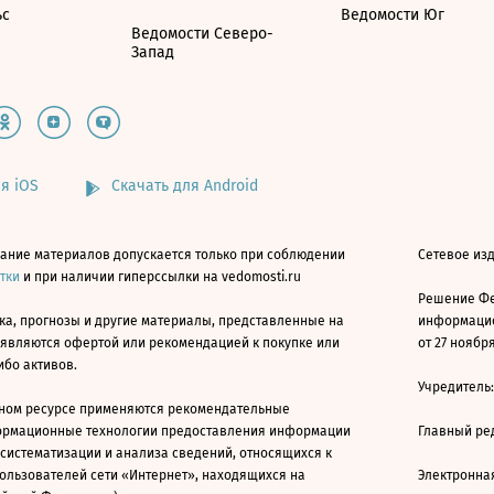
ьс
Ведомости Юг
Ведомости Северо-
Запад
я iOS
Скачать для Android
ание материалов допускается только при соблюдении
Сетевое изд
атки
и при наличии гиперссылки на vedomosti.ru
Решение Фе
ка, прогнозы и другие материалы, представленные на
информацио
 являются офертой или рекомендацией к покупке или
от 27 ноября
ибо активов.
Учредитель
ном ресурсе применяются рекомендательные
ормационные технологии предоставления информации
Главный ре
 систематизации и анализа сведений, относящихся к
ользователей сети «Интернет», находящихся на
Электронна