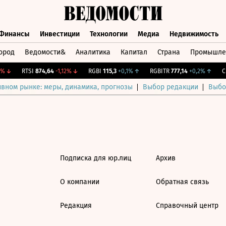
Финансы
Инвестиции
Технологии
Медиа
Недвижимость
ород
Ведомости&
Аналитика
Капитал
Страна
Промышле
а
Финансы
Инвестиции
Технологии
Медиа
Недвижимос
%
↓
RTSI
874,64
-1,12%
↓
RGBI
115,3
+0,1%
↑
RGBITR
777,14
+0,2%
↑
CN
ивном рынке: меры, динамика, прогнозы
Выбор редакции
Выбо
Подписка для юр.лиц
Архив
О компании
Обратная связь
Редакция
Справочный центр