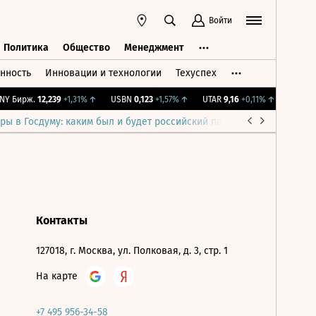
Войти
Политика
Общество
Менеджмент
нность
Инновации и технологии
Техуспех
ть
Политика
Общество
Менеджмент
Y Бирж.
12,239
+1,31%
↑
USBN
0,123
+1,57%
↑
UTAR
9,16
+0,11%
↑
IMOEX
2 
ры в Госдуму: каким был и будет российский парламент
Война н
Контакты
127018, г. Москва, ул. Полковая, д. 3, стр. 1
На карте
+7 495 956-34-58