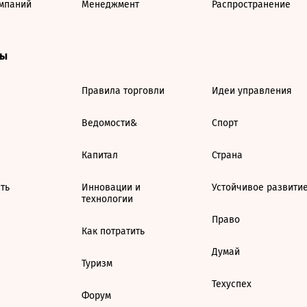
мпаний
Менеджмент
Распространение
ты
Правила торговли
Идеи управления
Ведомости&
Спорт
Капитал
Страна
ть
Инновации и
Устойчивое развити
технологии
Право
Как потратить
Думай
Туризм
Техуспех
Форум