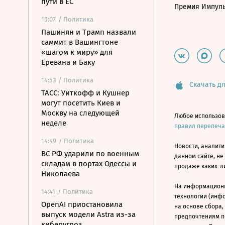
пути в ЕС
Премия Импул
15:07
/ Политика
Пашинян и Трамп назвали
саммит в Вашингтоне
«шагом к миру» для
Еревана и Баку
14:53
/ Политика
Скачать дл
ТАСС: Уиткофф и Кушнер
могут посетить Киев и
Москву на следующей
Любое использов
неделе
правил перепеч
14:49
/ Политика
Новости, аналити
ВС РФ ударили по военным
данном сайте, не
складам в портах Одессы и
продаже каких-л
Николаева
На информацион
14:41
/ Политика
технологии (инф
OpenAI приостановила
на основе сбора,
выпуск модели Astra из-за
предпочтениям п
киберугроз