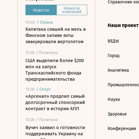
Справочник ко
Новости
Новости
компаний
15:40
/
Страна
Наши проек
Капитана севшей на мель в
Финском заливе яхты
ВЕДЫ
эвакуировали вертолетом
15:30
/ Политика
Город
США выделили более $200
млн на запуск
Аналитика
Транскаспийского фонда
предпринимательства
Промышленнос
15:28
/
Спорт
«Арсенал» продлил самый
Наука
долгосрочный спонсоркий
контракт в истории АПЛ
Здоровье
15:26
/ Политика
Вучич заявил о готовности
Конференции
поддерживать Украину на