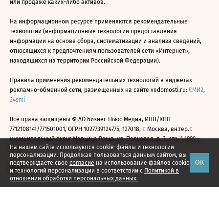
или продаже каких-либо активов.
На информационном ресурсе применяются рекомендательные
технологии (информационные технологии предоставления
информации на основе сбора, систематизации и анализа сведений,
относящихся к предпочтениям пользователей сети «Интернет»,
находящихся на территории Российской Федерации).
Правила применения рекомендательных технологий в виджетах
рекламно-обменной сети, размещенных на сайте vedomosti.ru:
СМИ2
,
24smi
Все права защищены © АО Бизнес Ньюс Медиа, ИНН/КПП
7712108141/771501001, ОГРН 1027739124775, 127018, г. Москва, вн.тер.г.
муниципальный округ Марьина Роща, ул. Полковая, д. 3, стр. 1 1999—
На нашем сайте используются cookie-файлы и технологии
2026
персонализации. Продолжая пользоваться данным сайтом, вы
ОК
подтверждаете свое
согласие
на использование файлов cookie
и технологий персонализации в соответствии с
Политикой в
отношении обработки персональных данных.