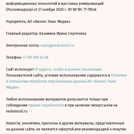
информационных технологий и массовых коммуникаций
(Роскомнадзор) от 27 ноября 2020 г. ЭЛ № ФС 77-79546
Учредитель: АО «Бизнес Ньюс Медиа»
Главный редактор: Казьмина Ирина Сергеевна
Электронная почта:
news@vedomosti.ru
Телефон:
+7 495 956-34-58
Сайт использует
IP адреса, cookie и данные геолокации
Пользователей сайта, условия использования содержатся в
Политике
в отношении обработки персональных данных АО «Бизнес Ньюс
Медиа»
Любое использование материалов допускается только при
соблюдении
правил перепечатки
и при наличии гиперссылки на
vedomosti.ru
Новости, аналитика, прогнозы и другие материалы, представленные
на данном сайте, не являются офертой или рекомендацией к покупке