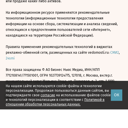
или продаже каких-либо активов.
На информационном ресурсе применяются рекомендательные
технологии (информационные технологии предоставления
информации на основе сбора, систематизации и анализа сведений,
относящихся к предпочтениям пользователей сети «Интернет»,
находящихся на территории Российской Федерации).
Правила применения рекомендательных технологий в виджетах
рекламно-обменной сети, размещенных на сайте vedomosti.ru:
СМИ2
,
24smi
Все права защищены © АО Бизнес Ньюс Медиа, ИНН/КПП
7712108141/771501001, ОГРН 1027739124775, 127018, г. Москва, вн.тер.г.
муниципальный округ Марьина Роща, ул. Полковая, д. 3, стр. 1 1999—
На нашем сайте используются cookie-файлы и технологии
2026
персонализации. Продолжая пользоваться данным сайтом, вы
ОК
подтверждаете свое
согласие
на использование файлов cookie
и технологий персонализации в соответствии с
Политикой в
отношении обработки персональных данных.