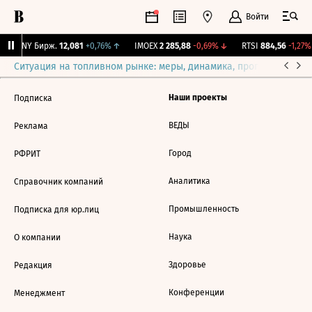
Войти
CNY Бирж.
12,081
+0,76%
↑
IMOEX
2 285,88
-0,69%
↓
RTSI
884,56
-1,27%
Ситуация на топливном рынке: меры, динамика, прогнозы
Выб
Наши проекты
Подписка
ВЕДЫ
Реклама
Город
РФРИТ
Аналитика
Справочник компаний
Промышленность
Подписка для юр.лиц
Наука
О компании
Здоровье
Редакция
Конференции
Менеджмент