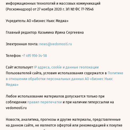
информационных технологий и массовых коммуникаций
(Роскомнадзор) от 27 ноября 2020 г. ЭЛ № ФС 77-79546
Учредитель: АО «Бизнес Ньюс Медиа»
Главный редактор: Казьмина Ирина Сергеевна
Электронная почта:
news@vedomosti.ru
Телефон:
+7 495 956-34-58
Сайт использует
IP адреса, cookie и данные геолокации
Пользователей сайта, условия использования содержатся в
Политике
в отношении обработки персональных данных АО «Бизнес Ньюс
Медиа»
Любое использование материалов допускается только при
соблюдении
правил перепечатки
и при наличии гиперссылки на
vedomosti.ru
Новости, аналитика, прогнозы и другие материалы, представленные
на данном сайте, не являются офертой или рекомендацией к покупке