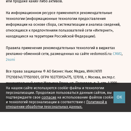
или продаже каких-либо активов.
На информационном ресурсе применяются рекомендательные
технологии (информационные технологии предоставления
информации на основе сбора, систематизации и анализа сведений,
относящихся к предпочтениям пользователей сети «Интернет»,
находящихся на территории Российской Федерации).
Правила применения рекомендательных технологий в виджетах
рекламно-обменной сети, размещенных на сайте vedomosti.ru:
СМИ2
,
24smi
Все права защищены © АО Бизнес Ньюс Медиа, ИНН/КПП
7712108141/771501001, ОГРН 1027739124775, 127018, г. Москва, вн.тер.г.
муниципальный округ Марьина Роща, ул. Полковая, д. 3, стр. 1 1999—
На нашем сайте используются cookie-файлы и технологии
2026
персонализации. Продолжая пользоваться данным сайтом, вы
ОК
подтверждаете свое
согласие
на использование файлов cookie
и технологий персонализации в соответствии с
Политикой в
отношении обработки персональных данных.