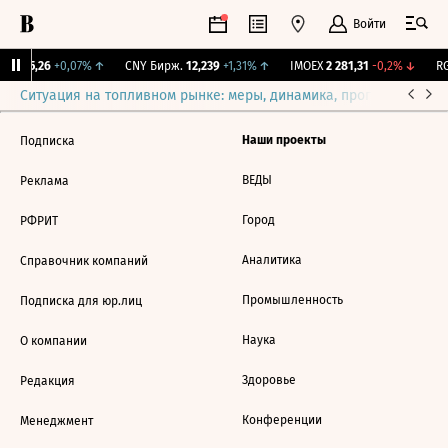
Войти
BI
115,26
+0,07%
↑
CNY Бирж.
12,239
+1,31%
↑
IMOEX
2 281,31
-0,2%
↓
RG
Ситуация на топливном рынке: меры, динамика, прогнозы
Выб
Наши проекты
Подписка
ВЕДЫ
Реклама
Город
РФРИТ
Аналитика
Справочник компаний
Промышленность
Подписка для юр.лиц
Наука
О компании
Здоровье
Редакция
Конференции
Менеджмент