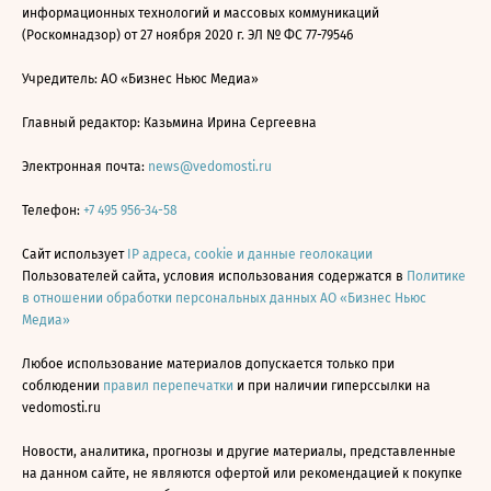
информационных технологий и массовых коммуникаций
(Роскомнадзор) от 27 ноября 2020 г. ЭЛ № ФС 77-79546
Учредитель: АО «Бизнес Ньюс Медиа»
Главный редактор: Казьмина Ирина Сергеевна
Электронная почта:
news@vedomosti.ru
Телефон:
+7 495 956-34-58
Сайт использует
IP адреса, cookie и данные геолокации
Пользователей сайта, условия использования содержатся в
Политике
в отношении обработки персональных данных АО «Бизнес Ньюс
Медиа»
Любое использование материалов допускается только при
соблюдении
правил перепечатки
и при наличии гиперссылки на
vedomosti.ru
Новости, аналитика, прогнозы и другие материалы, представленные
на данном сайте, не являются офертой или рекомендацией к покупке