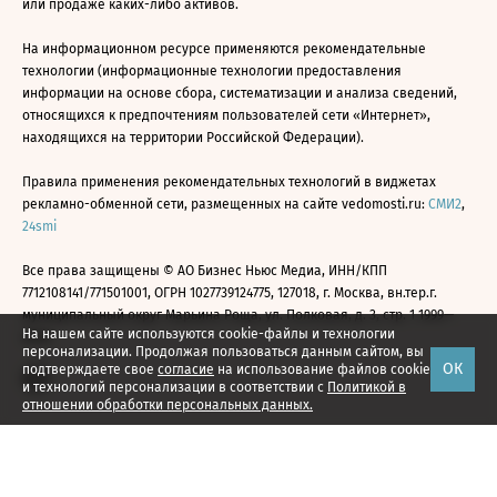
или продаже каких-либо активов.
На информационном ресурсе применяются рекомендательные
технологии (информационные технологии предоставления
информации на основе сбора, систематизации и анализа сведений,
относящихся к предпочтениям пользователей сети «Интернет»,
находящихся на территории Российской Федерации).
Правила применения рекомендательных технологий в виджетах
рекламно-обменной сети, размещенных на сайте vedomosti.ru:
СМИ2
,
24smi
Все права защищены © АО Бизнес Ньюс Медиа, ИНН/КПП
7712108141/771501001, ОГРН 1027739124775, 127018, г. Москва, вн.тер.г.
муниципальный округ Марьина Роща, ул. Полковая, д. 3, стр. 1 1999—
На нашем сайте используются cookie-файлы и технологии
2026
персонализации. Продолжая пользоваться данным сайтом, вы
ОК
подтверждаете свое
согласие
на использование файлов cookie
и технологий персонализации в соответствии с
Политикой в
отношении обработки персональных данных.