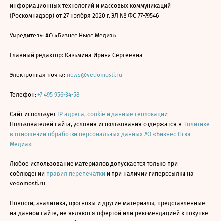
информационных технологий и массовых коммуникаций
(Роскомнадзор) от 27 ноября 2020 г. ЭЛ № ФС 77-79546
Учредитель: АО «Бизнес Ньюс Медиа»
Главный редактор: Казьмина Ирина Сергеевна
Электронная почта:
news@vedomosti.ru
Телефон:
+7 495 956-34-58
Сайт использует
IP адреса, cookie и данные геолокации
Пользователей сайта, условия использования содержатся в
Политике
в отношении обработки персональных данных АО «Бизнес Ньюс
Медиа»
Любое использование материалов допускается только при
соблюдении
правил перепечатки
и при наличии гиперссылки на
vedomosti.ru
Новости, аналитика, прогнозы и другие материалы, представленные
на данном сайте, не являются офертой или рекомендацией к покупке