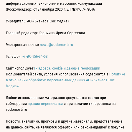
информационных технологий и массовых коммуникаций
(Роскомнадзор) от 27 ноября 2020 г. ЭЛ № ФС 77-79546
Учредитель: АО «Бизнес Ньюс Медиа»
Главный редактор: Казьмина Ирина Сергеевна
Электронная почта:
news@vedomosti.ru
Телефон:
+7 495 956-34-58
Сайт использует
IP адреса, cookie и данные геолокации
Пользователей сайта, условия использования содержатся в
Политике
в отношении обработки персональных данных АО «Бизнес Ньюс
Медиа»
Любое использование материалов допускается только при
соблюдении
правил перепечатки
и при наличии гиперссылки на
vedomosti.ru
Новости, аналитика, прогнозы и другие материалы, представленные
на данном сайте, не являются офертой или рекомендацией к покупке