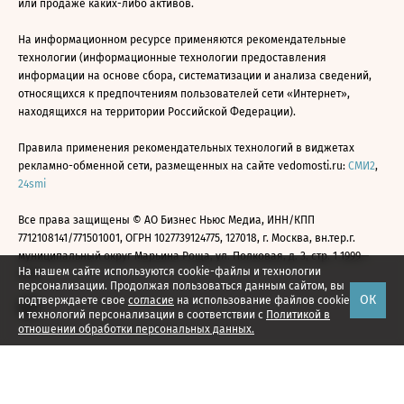
или продаже каких-либо активов.
На информационном ресурсе применяются рекомендательные
технологии (информационные технологии предоставления
информации на основе сбора, систематизации и анализа сведений,
относящихся к предпочтениям пользователей сети «Интернет»,
находящихся на территории Российской Федерации).
Правила применения рекомендательных технологий в виджетах
рекламно-обменной сети, размещенных на сайте vedomosti.ru:
СМИ2
,
24smi
Все права защищены © АО Бизнес Ньюс Медиа, ИНН/КПП
7712108141/771501001, ОГРН 1027739124775, 127018, г. Москва, вн.тер.г.
муниципальный округ Марьина Роща, ул. Полковая, д. 3, стр. 1 1999—
На нашем сайте используются cookie-файлы и технологии
2026
персонализации. Продолжая пользоваться данным сайтом, вы
ОК
подтверждаете свое
согласие
на использование файлов cookie
и технологий персонализации в соответствии с
Политикой в
отношении обработки персональных данных.