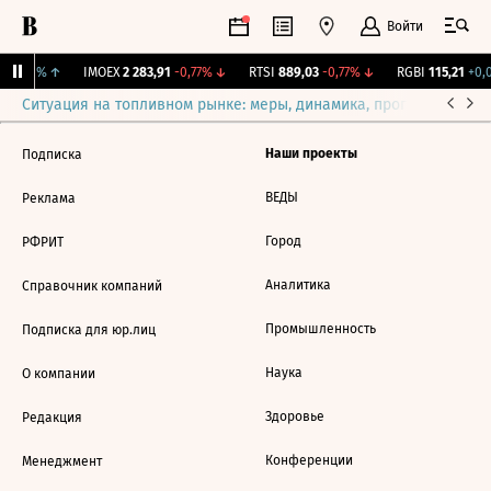
Войти
+0,91%
↑
IMOEX
2 283,91
-0,77%
↓
RTSI
889,03
-0,77%
↓
RGBI
115,21
+0,0
Ситуация на топливном рынке: меры, динамика, прогнозы
Выб
Наши проекты
Подписка
ВЕДЫ
Реклама
Город
РФРИТ
Аналитика
Справочник компаний
Промышленность
Подписка для юр.лиц
Наука
О компании
Здоровье
Редакция
Конференции
Менеджмент