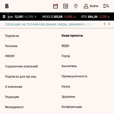
Войти
NY Бирж.
12,081
+0,76%
↑
IMOEX
2 285,88
-0,69%
↓
RTSI
884,56
-1,27%
↓
Ситуация на топливном рынке: меры, динамика, прогнозы
Выб
Наши проекты
Подписка
ВЕДЫ
Реклама
Город
РФРИТ
Аналитика
Справочник компаний
Промышленность
Подписка для юр.лиц
Наука
О компании
Здоровье
Редакция
Конференции
Менеджмент