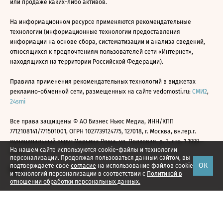
или продаже каких-либо активов.
На информационном ресурсе применяются рекомендательные
технологии (информационные технологии предоставления
информации на основе сбора, систематизации и анализа сведений,
относящихся к предпочтениям пользователей сети «Интернет»,
находящихся на территории Российской Федерации).
Правила применения рекомендательных технологий в виджетах
рекламно-обменной сети, размещенных на сайте vedomosti.ru:
СМИ2
,
24smi
Все права защищены © АО Бизнес Ньюс Медиа, ИНН/КПП
7712108141/771501001, ОГРН 1027739124775, 127018, г. Москва, вн.тер.г.
муниципальный округ Марьина Роща, ул. Полковая, д. 3, стр. 1 1999—
На нашем сайте используются cookie-файлы и технологии
2026
персонализации. Продолжая пользоваться данным сайтом, вы
ОК
подтверждаете свое
согласие
на использование файлов cookie
и технологий персонализации в соответствии с
Политикой в
отношении обработки персональных данных.