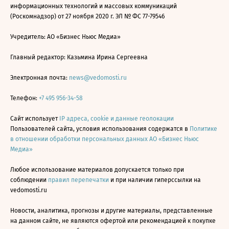
информационных технологий и массовых коммуникаций
(Роскомнадзор) от 27 ноября 2020 г. ЭЛ № ФС 77-79546
Учредитель: АО «Бизнес Ньюс Медиа»
Главный редактор: Казьмина Ирина Сергеевна
Электронная почта:
news@vedomosti.ru
Телефон:
+7 495 956-34-58
Сайт использует
IP адреса, cookie и данные геолокации
Пользователей сайта, условия использования содержатся в
Политике
в отношении обработки персональных данных АО «Бизнес Ньюс
Медиа»
Любое использование материалов допускается только при
соблюдении
правил перепечатки
и при наличии гиперссылки на
vedomosti.ru
Новости, аналитика, прогнозы и другие материалы, представленные
на данном сайте, не являются офертой или рекомендацией к покупке