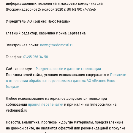
информационных технологий и массовых коммуникаций
(Роскомнадзор) от 27 ноября 2020 г. ЭЛ № ФС 77-79546
Учредитель: АО «Бизнес Ньюс Медиа»
Главный редактор: Казьмина Ирина Сергеевна
Электронная почта:
news@vedomosti.ru
Телефон:
+7 495 956-34-58
Сайт использует
IP адреса, cookie и данные геолокации
Пользователей сайта, условия использования содержатся в
Политике
в отношении обработки персональных данных АО «Бизнес Ньюс
Медиа»
Любое использование материалов допускается только при
соблюдении
правил перепечатки
и при наличии гиперссылки на
vedomosti.ru
Новости, аналитика, прогнозы и другие материалы, представленные
на данном сайте, не являются офертой или рекомендацией к покупке