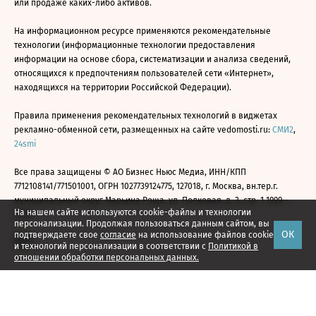
или продаже каких-либо активов.
На информационном ресурсе применяются рекомендательные
технологии (информационные технологии предоставления
информации на основе сбора, систематизации и анализа сведений,
относящихся к предпочтениям пользователей сети «Интернет»,
находящихся на территории Российской Федерации).
Правила применения рекомендательных технологий в виджетах
рекламно-обменной сети, размещенных на сайте vedomosti.ru:
СМИ2
,
24smi
Все права защищены © АО Бизнес Ньюс Медиа, ИНН/КПП
7712108141/771501001, ОГРН 1027739124775, 127018, г. Москва, вн.тер.г.
муниципальный округ Марьина Роща, ул. Полковая, д. 3, стр. 1 1999—
На нашем сайте используются cookie-файлы и технологии
2026
персонализации. Продолжая пользоваться данным сайтом, вы
ОК
подтверждаете свое
согласие
на использование файлов cookie
и технологий персонализации в соответствии с
Политикой в
отношении обработки персональных данных.