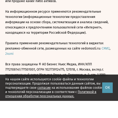
или продаже каких-либо активов.
На информационном ресурсе применяются рекомендательные
технологии (информационные технологии предоставления
информации на основе сбора, систематизации и анализа сведений,
относящихся к предпочтениям пользователей сети «Интернет»,
находящихся на территории Российской Федерации).
Правила применения рекомендательных технологий в виджетах
рекламно-обменной сети, размещенных на сайте vedomosti.ru:
СМИ2
,
24smi
Все права защищены © АО Бизнес Ньюс Медиа, ИНН/КПП
7712108141/771501001, ОГРН 1027739124775, 127018, г. Москва, вн.тер.г.
муниципальный округ Марьина Роща, ул. Полковая, д. 3, стр. 1 1999—
На нашем сайте используются cookie-файлы и технологии
2026
персонализации. Продолжая пользоваться данным сайтом, вы
ОК
подтверждаете свое
согласие
на использование файлов cookie
и технологий персонализации в соответствии с
Политикой в
отношении обработки персональных данных.