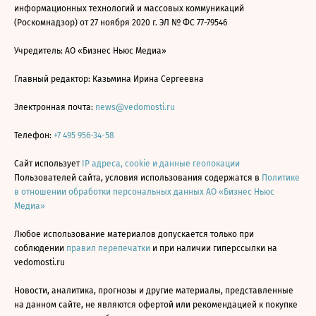
информационных технологий и массовых коммуникаций
(Роскомнадзор) от 27 ноября 2020 г. ЭЛ № ФС 77-79546
Учредитель: АО «Бизнес Ньюс Медиа»
Главный редактор: Казьмина Ирина Сергеевна
Электронная почта:
news@vedomosti.ru
Телефон:
+7 495 956-34-58
Сайт использует
IP адреса, cookie и данные геолокации
Пользователей сайта, условия использования содержатся в
Политике
в отношении обработки персональных данных АО «Бизнес Ньюс
Медиа»
Любое использование материалов допускается только при
соблюдении
правил перепечатки
и при наличии гиперссылки на
vedomosti.ru
Новости, аналитика, прогнозы и другие материалы, представленные
на данном сайте, не являются офертой или рекомендацией к покупке