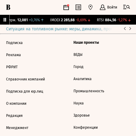
Войти
NY Бирж.
12,081
+0,76%
↑
IMOEX
2 285,88
-0,69%
↓
RTSI
884,56
-1,27%
↓
Ситуация на топливном рынке: меры, динамика, прогнозы
Выб
Наши проекты
Подписка
ВЕДЫ
Реклама
Город
РФРИТ
Аналитика
Справочник компаний
Промышленность
Подписка для юр.лиц
Наука
О компании
Здоровье
Редакция
Конференции
Менеджмент