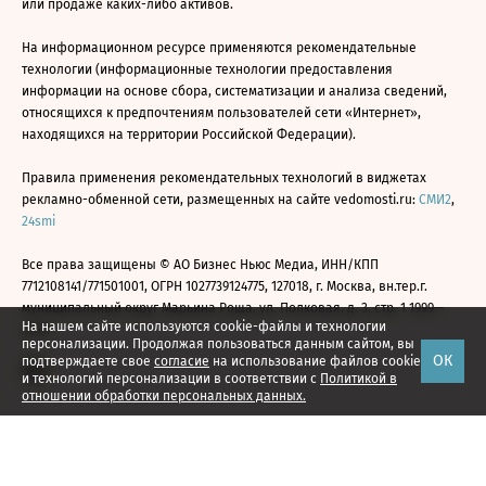
или продаже каких-либо активов.
На информационном ресурсе применяются рекомендательные
технологии (информационные технологии предоставления
информации на основе сбора, систематизации и анализа сведений,
относящихся к предпочтениям пользователей сети «Интернет»,
находящихся на территории Российской Федерации).
Правила применения рекомендательных технологий в виджетах
рекламно-обменной сети, размещенных на сайте vedomosti.ru:
СМИ2
,
24smi
Все права защищены © АО Бизнес Ньюс Медиа, ИНН/КПП
7712108141/771501001, ОГРН 1027739124775, 127018, г. Москва, вн.тер.г.
муниципальный округ Марьина Роща, ул. Полковая, д. 3, стр. 1 1999—
На нашем сайте используются cookie-файлы и технологии
2026
персонализации. Продолжая пользоваться данным сайтом, вы
ОК
подтверждаете свое
согласие
на использование файлов cookie
и технологий персонализации в соответствии с
Политикой в
отношении обработки персональных данных.