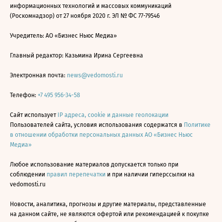
информационных технологий и массовых коммуникаций
(Роскомнадзор) от 27 ноября 2020 г. ЭЛ № ФС 77-79546
Учредитель: АО «Бизнес Ньюс Медиа»
Главный редактор: Казьмина Ирина Сергеевна
Электронная почта:
news@vedomosti.ru
Телефон:
+7 495 956-34-58
Сайт использует
IP адреса, cookie и данные геолокации
Пользователей сайта, условия использования содержатся в
Политике
в отношении обработки персональных данных АО «Бизнес Ньюс
Медиа»
Любое использование материалов допускается только при
соблюдении
правил перепечатки
и при наличии гиперссылки на
vedomosti.ru
Новости, аналитика, прогнозы и другие материалы, представленные
на данном сайте, не являются офертой или рекомендацией к покупке