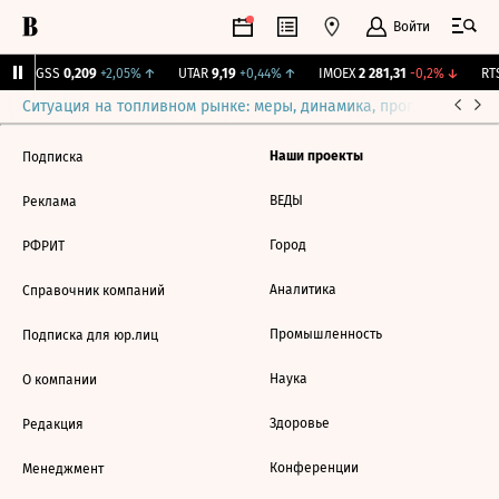
Войти
RGSS
0,209
+2,05%
↑
UTAR
9,19
+0,44%
↑
IMOEX
2 281,31
-0,2%
↓
RTS
Ситуация на топливном рынке: меры, динамика, прогнозы
Выб
Наши проекты
Подписка
ВЕДЫ
Реклама
Город
РФРИТ
Аналитика
Справочник компаний
Промышленность
Подписка для юр.лиц
Наука
О компании
Здоровье
Редакция
Конференции
Менеджмент