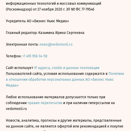
информационных технологий и массовых коммуникаций
(Роскомнадзор) от 27 ноября 2020 г. ЭЛ № ФС 77-79546
Учредитель: АО «Бизнес Ньюс Медиа»
Главный редактор: Казьмина Ирина Сергеевна
Электронная почта:
news@vedomosti.ru
Телефон:
+7 495 956-34-58
Сайт использует
IP адреса, cookie и данные геолокации
Пользователей сайта, условия использования содержатся в
Политике
в отношении обработки персональных данных АО «Бизнес Ньюс
Медиа»
Любое использование материалов допускается только при
соблюдении
правил перепечатки
и при наличии гиперссылки на
vedomosti.ru
Новости, аналитика, прогнозы и другие материалы, представленные
на данном сайте, не являются офертой или рекомендацией к покупке