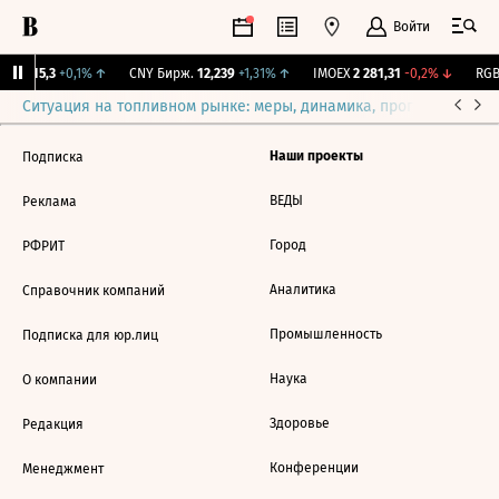
Войти
GBI
115,3
+0,1%
↑
CNY Бирж.
12,239
+1,31%
↑
IMOEX
2 281,31
-0,2%
↓
RGBI
Ситуация на топливном рынке: меры, динамика, прогнозы
Выб
Наши проекты
Подписка
ВЕДЫ
Реклама
Город
РФРИТ
Аналитика
Справочник компаний
Промышленность
Подписка для юр.лиц
Наука
О компании
Здоровье
Редакция
Конференции
Менеджмент