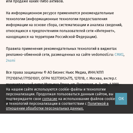
или продаже каких-либо активов.
На информационном ресурсе применяются рекомендательные
технологии (информационные технологии предоставления
информации на основе сбора, систематизации и анализа сведений,
относящихся к предпочтениям пользователей сети «Интернет»,
находящихся на территории Российской Федерации).
Правила применения рекомендательных технологий в виджетах
рекламно-обменной сети, размещенных на сайте vedomosti.ru:
СМИ2
,
24smi
Все права защищены © АО Бизнес Ньюс Медиа, ИНН/КПП
7712108141/771501001, ОГРН 1027739124775, 127018, г. Москва, вн.тер.г.
муниципальный округ Марьина Роща, ул. Полковая, д. 3, стр. 1 1999—
На нашем сайте используются cookie-файлы и технологии
2026
персонализации. Продолжая пользоваться данным сайтом, вы
ОК
подтверждаете свое
согласие
на использование файлов cookie
и технологий персонализации в соответствии с
Политикой в
отношении обработки персональных данных.