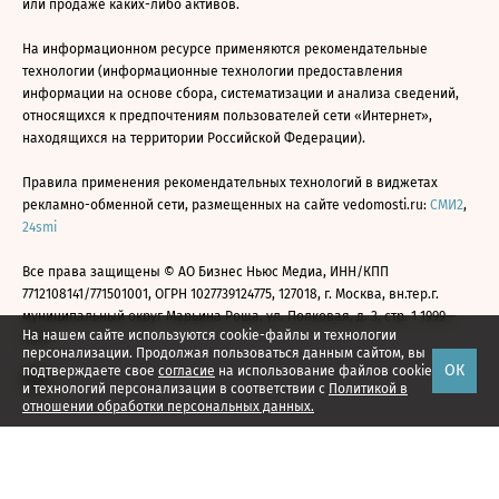
или продаже каких-либо активов.
На информационном ресурсе применяются рекомендательные
технологии (информационные технологии предоставления
информации на основе сбора, систематизации и анализа сведений,
относящихся к предпочтениям пользователей сети «Интернет»,
находящихся на территории Российской Федерации).
Правила применения рекомендательных технологий в виджетах
рекламно-обменной сети, размещенных на сайте vedomosti.ru:
СМИ2
,
24smi
Все права защищены © АО Бизнес Ньюс Медиа, ИНН/КПП
7712108141/771501001, ОГРН 1027739124775, 127018, г. Москва, вн.тер.г.
муниципальный округ Марьина Роща, ул. Полковая, д. 3, стр. 1 1999—
На нашем сайте используются cookie-файлы и технологии
2026
персонализации. Продолжая пользоваться данным сайтом, вы
ОК
подтверждаете свое
согласие
на использование файлов cookie
и технологий персонализации в соответствии с
Политикой в
отношении обработки персональных данных.