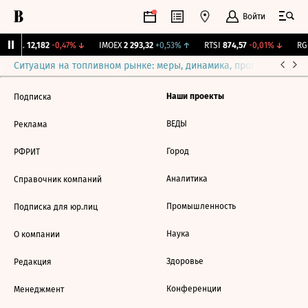
Войти
Бирж.
12,182
-0,47%
↓
IMOEX
2 293,32
+0,53%
↑
RTSI
874,57
-0,01%
↓
RGB
Ситуация на топливном рынке: меры, динамика, прогнозы
Выб
Наши проекты
Подписка
ВЕДЫ
Реклама
Город
РФРИТ
Аналитика
Справочник компаний
Промышленность
Подписка для юр.лиц
Наука
О компании
Здоровье
Редакция
Конференции
Менеджмент