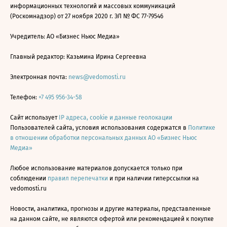
информационных технологий и массовых коммуникаций
(Роскомнадзор) от 27 ноября 2020 г. ЭЛ № ФС 77-79546
Учредитель: АО «Бизнес Ньюс Медиа»
Главный редактор: Казьмина Ирина Сергеевна
Электронная почта:
news@vedomosti.ru
Телефон:
+7 495 956-34-58
Сайт использует
IP адреса, cookie и данные геолокации
Пользователей сайта, условия использования содержатся в
Политике
в отношении обработки персональных данных АО «Бизнес Ньюс
Медиа»
Любое использование материалов допускается только при
соблюдении
правил перепечатки
и при наличии гиперссылки на
vedomosti.ru
Новости, аналитика, прогнозы и другие материалы, представленные
на данном сайте, не являются офертой или рекомендацией к покупке