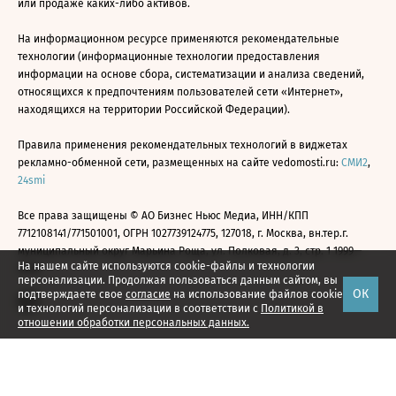
или продаже каких-либо активов.
На информационном ресурсе применяются рекомендательные
технологии (информационные технологии предоставления
информации на основе сбора, систематизации и анализа сведений,
относящихся к предпочтениям пользователей сети «Интернет»,
находящихся на территории Российской Федерации).
Правила применения рекомендательных технологий в виджетах
рекламно-обменной сети, размещенных на сайте vedomosti.ru:
СМИ2
,
24smi
Все права защищены © АО Бизнес Ньюс Медиа, ИНН/КПП
7712108141/771501001, ОГРН 1027739124775, 127018, г. Москва, вн.тер.г.
муниципальный округ Марьина Роща, ул. Полковая, д. 3, стр. 1 1999—
На нашем сайте используются cookie-файлы и технологии
2026
персонализации. Продолжая пользоваться данным сайтом, вы
ОК
подтверждаете свое
согласие
на использование файлов cookie
и технологий персонализации в соответствии с
Политикой в
отношении обработки персональных данных.