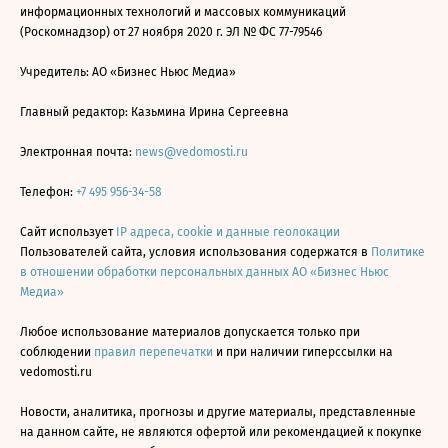
информационных технологий и массовых коммуникаций
(Роскомнадзор) от 27 ноября 2020 г. ЭЛ № ФС 77-79546
Учредитель: АО «Бизнес Ньюс Медиа»
Главный редактор: Казьмина Ирина Сергеевна
Электронная почта:
news@vedomosti.ru
Телефон:
+7 495 956-34-58
Сайт использует
IP адреса, cookie и данные геолокации
Пользователей сайта, условия использования содержатся в
Политике
в отношении обработки персональных данных АО «Бизнес Ньюс
Медиа»
Любое использование материалов допускается только при
соблюдении
правил перепечатки
и при наличии гиперссылки на
vedomosti.ru
Новости, аналитика, прогнозы и другие материалы, представленные
на данном сайте, не являются офертой или рекомендацией к покупке