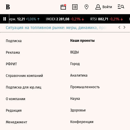
Войти
NY Бирж.
12,21
+1,06%
↑
IMOEX
2 281,08
-0,21%
↓
RTSI
882,71
-0,21%
↓
R
Ситуация на топливном рынке: меры, динамика, прогнозы
Выб
Наши проекты
Подписка
ВЕДЫ
Реклама
Город
РФРИТ
Аналитика
Справочник компаний
Промышленность
Подписка для юр.лиц
Наука
О компании
Здоровье
Редакция
Конференции
Менеджмент