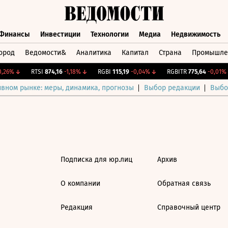
Финансы
Инвестиции
Технологии
Медиа
Недвижимость
ород
Ведомости&
Аналитика
Капитал
Страна
Промышле
а
Финансы
Инвестиции
Технологии
Медиа
Недвижимос
,26%
↓
RTSI
874,16
-1,18%
↓
RGBI
115,19
-0,04%
↓
RGBITR
775,64
-0,01%
ивном рынке: меры, динамика, прогнозы
Выбор редакции
Выбо
Подписка для юр.лиц
Архив
О компании
Обратная связь
Редакция
Справочный центр