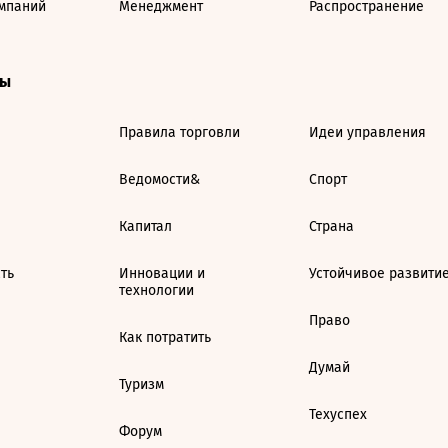
мпаний
Менеджмент
Распространение
ты
Правила торговли
Идеи управления
Ведомости&
Спорт
Капитал
Страна
ть
Инновации и
Устойчивое развити
технологии
Право
Как потратить
Думай
Туризм
Техуспех
Форум