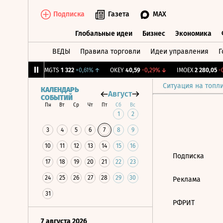
Подписка
Газета
MAX
Глобальные идеи
Бизнес
Экономика
ВЕДЫ
Правила торговли
Идеи управления
Г
Глобальные идеи
Бизнес
Экономик
18
+1,13%
↑
MGTS
1 322
+0,61%
↑
OKEY
40,59
-0,29%
↓
IMOEX
2 280,05
-0
Ситуация на топл
КАЛЕНДАРЬ
Август
СОБЫТИЙ
Пн
Вт
Ср
Чт
Пт
Сб
Вс
1
2
3
4
5
6
7
8
9
10
11
12
13
14
15
16
Подписка
17
18
19
20
21
22
23
24
25
26
27
28
29
30
Реклама
31
РФРИТ
7 августа 2026