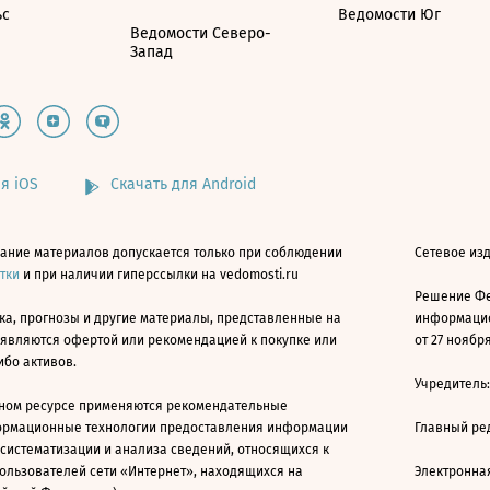
ьс
Ведомости Юг
Ведомости Северо-
Запад
я iOS
Скачать для Android
ание материалов допускается только при соблюдении
Сетевое изд
атки
и при наличии гиперссылки на vedomosti.ru
Решение Фе
ка, прогнозы и другие материалы, представленные на
информацио
 являются офертой или рекомендацией к покупке или
от 27 ноября
ибо активов.
Учредитель
ном ресурсе применяются рекомендательные
ормационные технологии предоставления информации
Главный ре
 систематизации и анализа сведений, относящихся к
ользователей сети «Интернет», находящихся на
Электронна