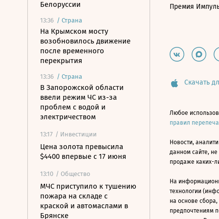
Белоруссии
Премия Импул
13:36
/
Страна
На Крымском мосту
возобновилось движение
после временного
перекрытия
13:36
/
Страна
Скачать дл
В Запорожской области
ввели режим ЧС из-за
проблем с водой и
Любое использов
электричеством
правил перепеч
13:17
/ Инвестиции
Новости, аналити
Цена золота превысила
данном сайте, не
$4400 впервые с 17 июня
продаже каких-л
13:10
/ Общество
На информацион
МЧС приступило к тушению
технологии (инф
пожара на складе с
на основе сбора,
краской и автомаслами в
предпочтениям п
Брянске