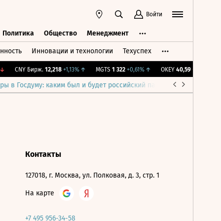
Войти
Политика
Общество
Менеджмент
нность
Инновации и технологии
Техуспех
ть
Политика
Общество
Менеджмент
↓
CNY Бирж.
12,218
+1,13%
↑
MGTS
1 322
+0,61%
↑
OKEY
40,59
-0,29%
↓
ры в Госдуму: каким был и будет российский парламент
Война н
Контакты
127018, г. Москва, ул. Полковая, д. 3, стр. 1
На карте
+7 495 956-34-58