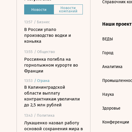
Справочник ко
Новости
Новости
компаний
13:57
/ Бизнес
Наши проек
В России упало
производство водки и
ВЕДЫ
коньяка
13:55
/ Общество
Город
Россиянка погибла на
горнолыжном курорте во
Аналитика
Франции
Промышленнос
13:53
/
Страна
В Калининградской
области выплату
Наука
контрактникам увеличили
до 2,5 млн рублей
Здоровье
13:43
/ Политика
Конференции
Лукашенко назвал работу
основой сохранения мира в