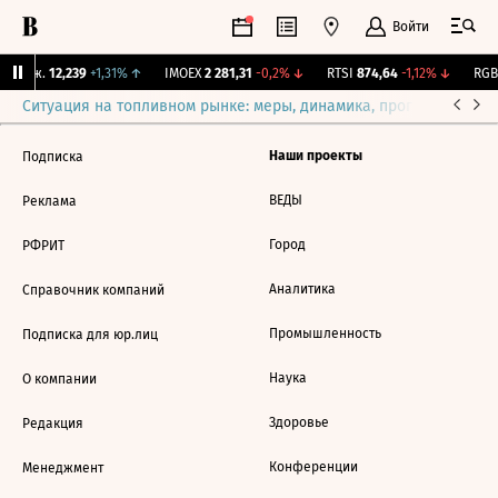
Войти
 Бирж.
12,239
+1,31%
↑
IMOEX
2 281,31
-0,2%
↓
RTSI
874,64
-1,12%
↓
RGBI
Ситуация на топливном рынке: меры, динамика, прогнозы
Выб
Наши проекты
Подписка
ВЕДЫ
Реклама
Город
РФРИТ
Аналитика
Справочник компаний
Промышленность
Подписка для юр.лиц
Наука
О компании
Здоровье
Редакция
Конференции
Менеджмент