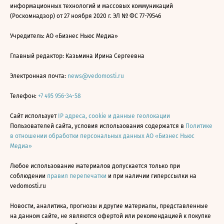
информационных технологий и массовых коммуникаций
(Роскомнадзор) от 27 ноября 2020 г. ЭЛ № ФС 77-79546
Учредитель: АО «Бизнес Ньюс Медиа»
Главный редактор: Казьмина Ирина Сергеевна
Электронная почта:
news@vedomosti.ru
Телефон:
+7 495 956-34-58
Сайт использует
IP адреса, cookie и данные геолокации
Пользователей сайта, условия использования содержатся в
Политике
в отношении обработки персональных данных АО «Бизнес Ньюс
Медиа»
Любое использование материалов допускается только при
соблюдении
правил перепечатки
и при наличии гиперссылки на
vedomosti.ru
Новости, аналитика, прогнозы и другие материалы, представленные
на данном сайте, не являются офертой или рекомендацией к покупке