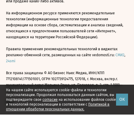
или продаже каких-либо активов.
На информационном ресурсе применяются рекомендательные
технологии (информационные технологии предоставления
информации на основе сбора, систематизации и анализа сведений,
относящихся к предпочтениям пользователей сети «Интернет»,
находящихся на территории Российской Федерации).
Правила применения рекомендательных технологий в виджетах
рекламно-обменной сети, размещенных на сайте vedomosti.ru:
СМИ2
,
24smi
Все права защищены © АО Бизнес Ньюс Медиа, ИНН/КПП
7712108141/771501001, ОГРН 1027739124775, 127018, г. Москва, вн.тер.г.
муниципальный округ Марьина Роща, ул. Полковая, д. 3, стр. 1 1999—
На нашем сайте используются cookie-файлы и технологии
2026
персонализации. Продолжая пользоваться данным сайтом, вы
ОК
подтверждаете свое
согласие
на использование файлов cookie
и технологий персонализации в соответствии с
Политикой в
отношении обработки персональных данных.