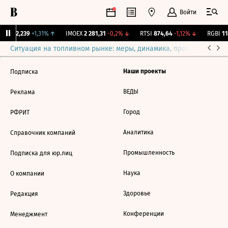
Войти
рж.
12,239
+1,31%
↑
IMOEX
2 281,31
-0,2%
↓
RTSI
874,64
-1,12%
↓
RGBI
115
Ситуация на топливном рынке: меры, динамика, прогнозы
Выб
Наши проекты
Подписка
ВЕДЫ
Реклама
Город
РФРИТ
Аналитика
Справочник компаний
Промышленность
Подписка для юр.лиц
Наука
О компании
Здоровье
Редакция
Конференции
Менеджмент