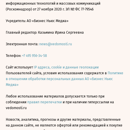
информационных технологий и массовых коммуникаций
(Роскомнадзор) от 27 ноября 2020 г. ЭЛ № ФС 77-79546
Учредитель: АО «Бизнес Ньюс Медиа»
Главный редактор: Казьмина Ирина Сергеевна
Электронная почта:
news@vedomosti.ru
Телефон:
+7 495 956-34-58
Сайт использует
IP адреса, cookie и данные геолокации
Пользователей сайта, условия использования содержатся в
Политике
в отношении обработки персональных данных АО «Бизнес Ньюс
Медиа»
Любое использование материалов допускается только при
соблюдении
правил перепечатки
и при наличии гиперссылки на
vedomosti.ru
Новости, аналитика, прогнозы и другие материалы, представленные
на данном сайте, не являются офертой или рекомендацией к покупке