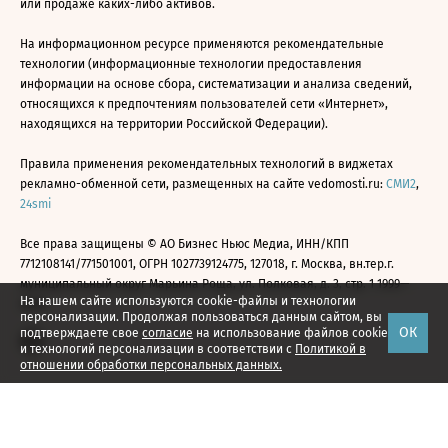
или продаже каких-либо активов.
На информационном ресурсе применяются рекомендательные
технологии (информационные технологии предоставления
информации на основе сбора, систематизации и анализа сведений,
относящихся к предпочтениям пользователей сети «Интернет»,
находящихся на территории Российской Федерации).
Правила применения рекомендательных технологий в виджетах
рекламно-обменной сети, размещенных на сайте vedomosti.ru:
СМИ2
,
24smi
Все права защищены © АО Бизнес Ньюс Медиа, ИНН/КПП
7712108141/771501001, ОГРН 1027739124775, 127018, г. Москва, вн.тер.г.
муниципальный округ Марьина Роща, ул. Полковая, д. 3, стр. 1 1999—
На нашем сайте используются cookie-файлы и технологии
2026
персонализации. Продолжая пользоваться данным сайтом, вы
ОК
подтверждаете свое
согласие
на использование файлов cookie
и технологий персонализации в соответствии с
Политикой в
отношении обработки персональных данных.