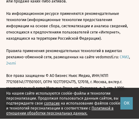
или продаже каких-либо активов.
На информационном ресурсе применяются рекомендательные
технологии (информационные технологии предоставления
информации на основе сбора, систематизации и анализа сведений,
относящихся к предпочтениям пользователей сети «Интернет»,
находящихся на территории Российской Федерации).
Правила применения рекомендательных технологий в виджетах
рекламно-обменной сети, размещенных на сайте vedomosti.ru:
СМИ2
,
24smi
Все права защищены © АО Бизнес Ньюс Медиа, ИНН/КПП
7712108141/771501001, ОГРН 1027739124775, 127018, г. Москва, вн.тер.г.
муниципальный округ Марьина Роща, ул. Полковая, д. 3, стр. 1 1999—
На нашем сайте используются cookie-файлы и технологии
2026
персонализации. Продолжая пользоваться данным сайтом, вы
ОК
подтверждаете свое
согласие
на использование файлов cookie
и технологий персонализации в соответствии с
Политикой в
отношении обработки персональных данных.