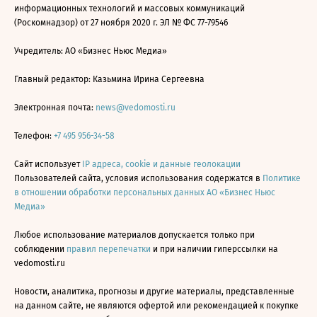
информационных технологий и массовых коммуникаций
(Роскомнадзор) от 27 ноября 2020 г. ЭЛ № ФС 77-79546
Учредитель: АО «Бизнес Ньюс Медиа»
Главный редактор: Казьмина Ирина Сергеевна
Электронная почта:
news@vedomosti.ru
Телефон:
+7 495 956-34-58
Сайт использует
IP адреса, cookie и данные геолокации
Пользователей сайта, условия использования содержатся в
Политике
в отношении обработки персональных данных АО «Бизнес Ньюс
Медиа»
Любое использование материалов допускается только при
соблюдении
правил перепечатки
и при наличии гиперссылки на
vedomosti.ru
Новости, аналитика, прогнозы и другие материалы, представленные
на данном сайте, не являются офертой или рекомендацией к покупке