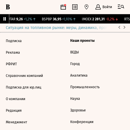
Войти
↑
UTAR
9,26
+1,2%
↑
BSPBP
36,95
+1,93%
↑
IMOEX
2 281,31
-0,2%
↓
RTSI
Ситуация на топливном рынке: меры, динамика, прогнозы
Выб
Наши проекты
Подписка
ВЕДЫ
Реклама
Город
РФРИТ
Аналитика
Справочник компаний
Промышленность
Подписка для юр.лиц
Наука
О компании
Здоровье
Редакция
Конференции
Менеджмент