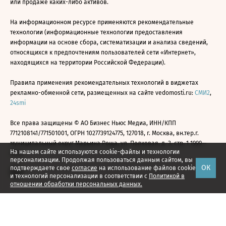
или продаже каких-либо активов.
На информационном ресурсе применяются рекомендательные
технологии (информационные технологии предоставления
информации на основе сбора, систематизации и анализа сведений,
относящихся к предпочтениям пользователей сети «Интернет»,
находящихся на территории Российской Федерации).
Правила применения рекомендательных технологий в виджетах
рекламно-обменной сети, размещенных на сайте vedomosti.ru:
СМИ2
,
24smi
Все права защищены © АО Бизнес Ньюс Медиа, ИНН/КПП
7712108141/771501001, ОГРН 1027739124775, 127018, г. Москва, вн.тер.г.
муниципальный округ Марьина Роща, ул. Полковая, д. 3, стр. 1 1999—
На нашем сайте используются cookie-файлы и технологии
2026
персонализации. Продолжая пользоваться данным сайтом, вы
ОК
подтверждаете свое
согласие
на использование файлов cookie
и технологий персонализации в соответствии с
Политикой в
отношении обработки персональных данных.