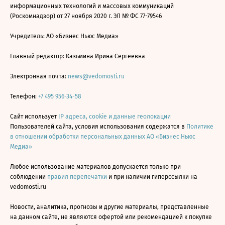
информационных технологий и массовых коммуникаций
(Роскомнадзор) от 27 ноября 2020 г. ЭЛ № ФС 77-79546
Учредитель: АО «Бизнес Ньюс Медиа»
Главный редактор: Казьмина Ирина Сергеевна
Электронная почта:
news@vedomosti.ru
Телефон:
+7 495 956-34-58
Сайт использует
IP адреса, cookie и данные геолокации
Пользователей сайта, условия использования содержатся в
Политике
в отношении обработки персональных данных АО «Бизнес Ньюс
Медиа»
Любое использование материалов допускается только при
соблюдении
правил перепечатки
и при наличии гиперссылки на
vedomosti.ru
Новости, аналитика, прогнозы и другие материалы, представленные
на данном сайте, не являются офертой или рекомендацией к покупке