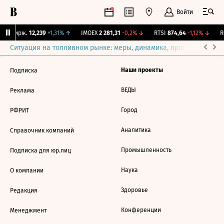
Войти
NY Бирж.
12,239
+1,31%
↑
IMOEX
2 281,31
-0,2%
↓
RTSI
874,64
-1,12%
↓
RG
Ситуация на топливном рынке: меры, динамика, прогнозы
Выб
Наши проекты
Подписка
ВЕДЫ
Реклама
Город
РФРИТ
Аналитика
Справочник компаний
Промышленность
Подписка для юр.лиц
Наука
О компании
Здоровье
Редакция
Конференции
Менеджмент