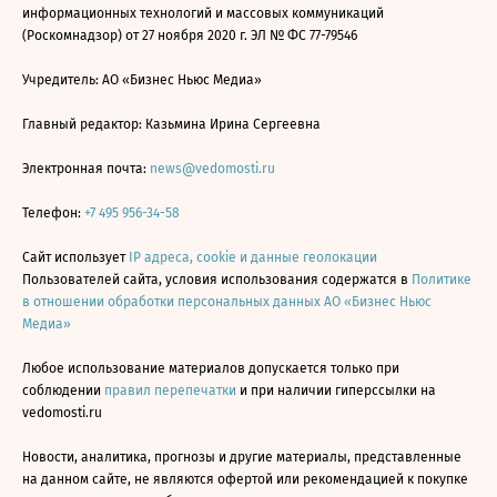
информационных технологий и массовых коммуникаций
(Роскомнадзор) от 27 ноября 2020 г. ЭЛ № ФС 77-79546
Учредитель: АО «Бизнес Ньюс Медиа»
Главный редактор: Казьмина Ирина Сергеевна
Электронная почта:
news@vedomosti.ru
Телефон:
+7 495 956-34-58
Сайт использует
IP адреса, cookie и данные геолокации
Пользователей сайта, условия использования содержатся в
Политике
в отношении обработки персональных данных АО «Бизнес Ньюс
Медиа»
Любое использование материалов допускается только при
соблюдении
правил перепечатки
и при наличии гиперссылки на
vedomosti.ru
Новости, аналитика, прогнозы и другие материалы, представленные
на данном сайте, не являются офертой или рекомендацией к покупке