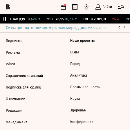
Войти
↑
UTAR
9,19
+0,44%
↑
MSTT
76,15
+0,2%
↑
IMOEX
2 281,31
-0,2%
↓
RTS
Ситуация на топливном рынке: меры, динамика, прогнозы
Выб
Наши проекты
Подписка
ВЕДЫ
Реклама
Город
РФРИТ
Аналитика
Справочник компаний
Промышленность
Подписка для юр.лиц
Наука
О компании
Здоровье
Редакция
Конференции
Менеджмент