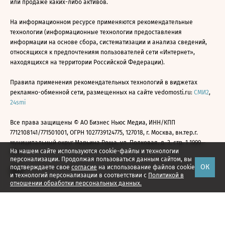
или продаже каких-либо активов.
На информационном ресурсе применяются рекомендательные
технологии (информационные технологии предоставления
информации на основе сбора, систематизации и анализа сведений,
относящихся к предпочтениям пользователей сети «Интернет»,
находящихся на территории Российской Федерации).
Правила применения рекомендательных технологий в виджетах
рекламно-обменной сети, размещенных на сайте vedomosti.ru:
СМИ2
,
24smi
Все права защищены © АО Бизнес Ньюс Медиа, ИНН/КПП
7712108141/771501001, ОГРН 1027739124775, 127018, г. Москва, вн.тер.г.
муниципальный округ Марьина Роща, ул. Полковая, д. 3, стр. 1 1999—
На нашем сайте используются cookie-файлы и технологии
2026
персонализации. Продолжая пользоваться данным сайтом, вы
ОК
подтверждаете свое
согласие
на использование файлов cookie
и технологий персонализации в соответствии с
Политикой в
отношении обработки персональных данных.