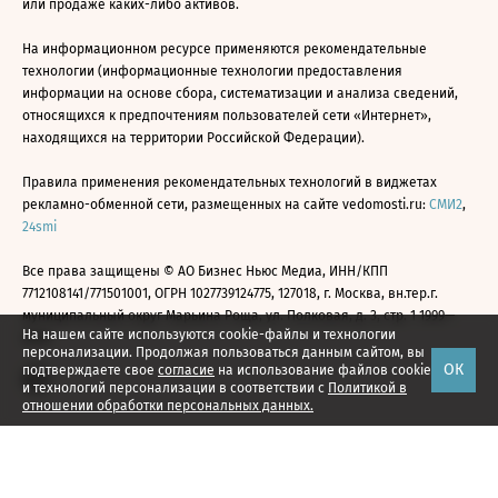
или продаже каких-либо активов.
На информационном ресурсе применяются рекомендательные
технологии (информационные технологии предоставления
информации на основе сбора, систематизации и анализа сведений,
относящихся к предпочтениям пользователей сети «Интернет»,
находящихся на территории Российской Федерации).
Правила применения рекомендательных технологий в виджетах
рекламно-обменной сети, размещенных на сайте vedomosti.ru:
СМИ2
,
24smi
Все права защищены © АО Бизнес Ньюс Медиа, ИНН/КПП
7712108141/771501001, ОГРН 1027739124775, 127018, г. Москва, вн.тер.г.
муниципальный округ Марьина Роща, ул. Полковая, д. 3, стр. 1 1999—
На нашем сайте используются cookie-файлы и технологии
2026
персонализации. Продолжая пользоваться данным сайтом, вы
ОК
подтверждаете свое
согласие
на использование файлов cookie
и технологий персонализации в соответствии с
Политикой в
отношении обработки персональных данных.