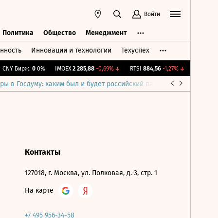
Войти
Политика
Общество
Менеджмент
нность
Инновации и технологии
Техуспех
ть
Политика
Общество
Менеджмент
CNY Бирж.
0
0%
IMOEX
2 285,88
-0,69%
↓
RTSI
884,56
-1,27%
↓
RGBI
115,
ры в Госдуму: каким был и будет российский парламент
Война н
Контакты
127018, г. Москва, ул. Полковая, д. 3, стр. 1
На карте
+7 495 956-34-58