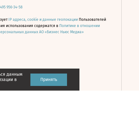
 495 956-34-58
ьзует
IP адреса, cookie и данные геолокации
Пользователей
овия использования содержатся в
Политике в отношении
персональных данных АО «Бизнес Ньюс Медиа»
ься данным
Принять
изации в