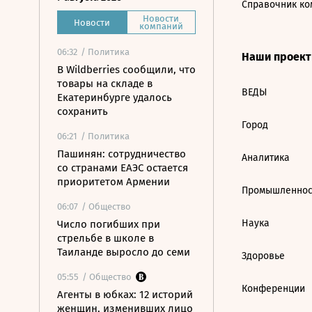
Справочник ко
Новости
Новости
компаний
06:32
/ Политика
Наши проек
В Wildberries сообщили, что
товары на складе в
ВЕДЫ
Екатеринбурге удалось
сохранить
Город
06:21
/ Политика
Пашинян: сотрудничество
Аналитика
со странами ЕАЭС остается
приоритетом Армении
Промышленнос
06:07
/ Общество
Наука
Число погибших при
стрельбе в школе в
Таиланде выросло до семи
Здоровье
05:55
/ Общество
Конференции
Агенты в юбках: 12 историй
женщин, изменивших лицо