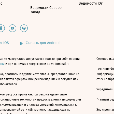
ьс
Ведомости Юг
Ведомости Северо-
Запад
я iOS
Скачать для Android
ание материалов допускается только при соблюдении
Сетевое изд
атки
и при наличии гиперссылки на vedomosti.ru
Решение Фе
ка, прогнозы и другие материалы, представленные на
информацио
 являются офертой или рекомендацией к покупке или
от 27 ноября
ибо активов.
Учредитель
ном ресурсе применяются рекомендательные
ормационные технологии предоставления информации
Главный ре
 систематизации и анализа сведений, относящихся к
ользователей сети «Интернет», находящихся на
Электронна