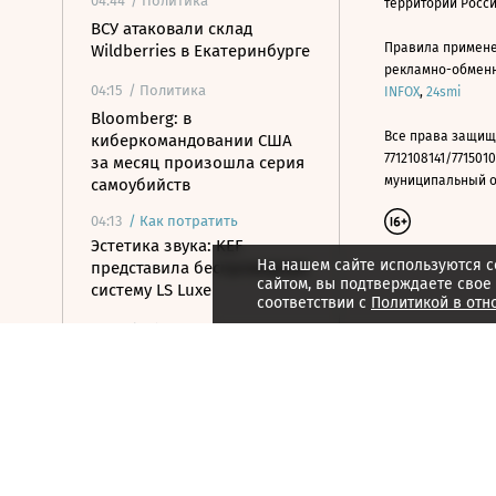
04:44
/ Политика
территории Росс
ВСУ атаковали склад
Правила примене
Wildberries в Екатеринбурге
рекламно-обменно
04:15
/ Политика
INFOX
,
24smi
Bloomberg: в
Все права защищ
киберкомандовании США
7712108141/7715010
за месяц произошла серия
муниципальный окр
самоубийств
04:13
/
Как потратить
Эстетика звука: KEF
На нашем сайте используются c
представила беспроводную
сайтом, вы подтверждаете свое
систему LS Luxe
соответствии с
Политикой в отн
04:01
/ Общество
Два человека погибли и 15
ранены в результате
стрельбы в школе в
Таиланде
03:57
/ Общество
Минтранс предложил