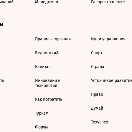
мпаний
Менеджмент
Распространение
ты
Правила торговли
Идеи управления
Ведомости&
Спорт
Капитал
Страна
ть
Инновации и
Устойчивое развити
технологии
Право
Как потратить
Думай
Туризм
Техуспех
Форум