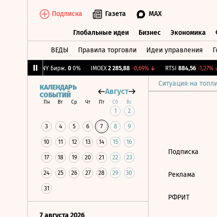
Подписка
Газета
MAX
Глобальные идеи
Бизнес
Экономика
ВЕДЫ
Правила торговли
Идеи управления
Г
Глобальные идеи
Бизнес
Экономик
-0,25%
↓
CNY Бирж.
0
0%
IMOEX
2 285,88
-0,69%
↓
RTSI
884,56
-1,27%
↓
Ситуация на топл
КАЛЕНДАРЬ
Август
СОБЫТИЙ
Пн
Вт
Ср
Чт
Пт
Сб
Вс
1
2
3
4
5
6
7
8
9
10
11
12
13
14
15
16
Подписка
17
18
19
20
21
22
23
24
25
26
27
28
29
30
Реклама
31
РФРИТ
7 августа 2026