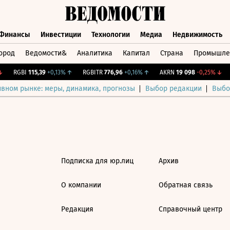
Финансы
Инвестиции
Технологии
Медиа
Недвижимость
ород
Ведомости&
Аналитика
Капитал
Страна
Промышле
а
Финансы
Инвестиции
Технологии
Медиа
Недвижимос
RGBI
115,39
+0,13%
↑
RGBITR
776,96
+0,16%
↑
AKRN
19 098
-0,25%
↓
ивном рынке: меры, динамика, прогнозы
Выбор редакции
Выбо
Подписка для юр.лиц
Архив
О компании
Обратная связь
Редакция
Справочный центр