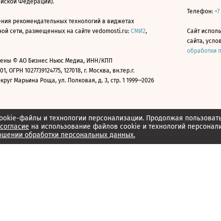
ийской Федерации).
Телефон:
+7
ния рекомендательных технологий в виджетах
й сети, размещенных на сайте vedomosti.ru:
СМИ2
,
Сайт испол
сайта, усл
обработки 
ены © АО Бизнес Ньюс Медиа, ИНН/КПП
01, ОГРН 1027739124775, 127018, г. Москва, вн.тер.г.
уг Марьина Роща, ул. Полковая, д. 3, стр. 1 1999—2026
ookie-файлы и технологии персонализации. Продолжая пользоват
согласие
на использование файлов cookie и технологий персонал
ошении обработки персональных данных.