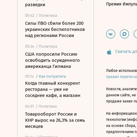
Премия Импул
разведки
05:42
/ Политика
Силы ПВО сбили более 200
украинских беспилотников
над регионами России
05:34
/ Политика
Скачать дл
США попросили Россию
освободить осужденного
американца Гилмана
Любое использов
05:14
/
Как потратить
правил перепеч
Когда главный конкурент
ресторана — уже не
Новости, аналити
соседнее кафе, а магазин
данном сайте, не
продаже каких-л
04:51
/ Политика
Товарооборот России и
На информацион
КНР вырос на 26,3% за семь
технологии (инф
месяцев
на основе сбора,
предпочтениям п