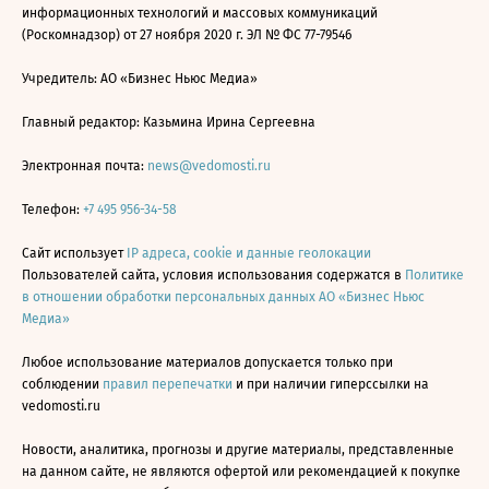
информационных технологий и массовых коммуникаций
(Роскомнадзор) от 27 ноября 2020 г. ЭЛ № ФС 77-79546
Учредитель: АО «Бизнес Ньюс Медиа»
Главный редактор: Казьмина Ирина Сергеевна
Электронная почта:
news@vedomosti.ru
Телефон:
+7 495 956-34-58
Сайт использует
IP адреса, cookie и данные геолокации
Пользователей сайта, условия использования содержатся в
Политике
в отношении обработки персональных данных АО «Бизнес Ньюс
Медиа»
Любое использование материалов допускается только при
соблюдении
правил перепечатки
и при наличии гиперссылки на
vedomosti.ru
Новости, аналитика, прогнозы и другие материалы, представленные
на данном сайте, не являются офертой или рекомендацией к покупке