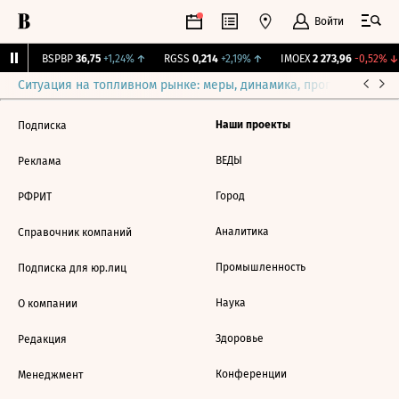
Войти
5%
↑
BSPBP
36,75
+1,24%
↑
RGSS
0,214
+2,19%
↑
IMOEX
2 273,96
-0,52%
↓
Ситуация на топливном рынке: меры, динамика, прогнозы
Выб
Наши проекты
Подписка
ВЕДЫ
Реклама
Город
РФРИТ
Аналитика
Справочник компаний
Промышленность
Подписка для юр.лиц
Наука
О компании
Здоровье
Редакция
Конференции
Менеджмент