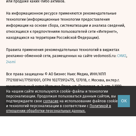
или продаже каких-либо активов.
На информационном ресурсе применяются рекомендательные
технологии (информационные технологии предоставления
информации на основе сбора, систематизации и анализа сведений,
относящихся к предпочтениям пользователей сети «Интернет»,
находящихся на территории Российской Федерации).
Правила применения рекомендательных технологий в виджетах
рекламно-обменной сети, размещенных на сайте vedomosti.ru:
СМИ2
,
24smi
Все права защищены © АО Бизнес Ньюс Медиа, ИНН/КПП
7712108141/771501001, ОГРН 1027739124775, 127018, г. Москва, вн.тер.г.
муниципальный округ Марьина Роща, ул. Полковая, д. 3, стр. 1 1999—
На нашем сайте используются cookie-файлы и технологии
2026
персонализации. Продолжая пользоваться данным сайтом, вы
ОК
подтверждаете свое
согласие
на использование файлов cookie
и технологий персонализации в соответствии с
Политикой в
отношении обработки персональных данных.