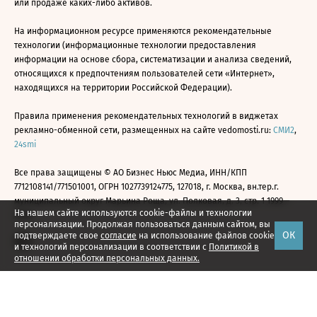
или продаже каких-либо активов.
На информационном ресурсе применяются рекомендательные
технологии (информационные технологии предоставления
информации на основе сбора, систематизации и анализа сведений,
относящихся к предпочтениям пользователей сети «Интернет»,
находящихся на территории Российской Федерации).
Правила применения рекомендательных технологий в виджетах
рекламно-обменной сети, размещенных на сайте vedomosti.ru:
СМИ2
,
24smi
Все права защищены © АО Бизнес Ньюс Медиа, ИНН/КПП
7712108141/771501001, ОГРН 1027739124775, 127018, г. Москва, вн.тер.г.
муниципальный округ Марьина Роща, ул. Полковая, д. 3, стр. 1 1999—
На нашем сайте используются cookie-файлы и технологии
2026
персонализации. Продолжая пользоваться данным сайтом, вы
ОК
подтверждаете свое
согласие
на использование файлов cookie
и технологий персонализации в соответствии с
Политикой в
отношении обработки персональных данных.