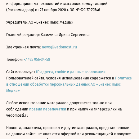
информационных технологий и массовых коммуникаций
(Роскомнадзор) от 27 ноября 2020 г. ЭЛ № ФС 77-79546
Учредитель: АО «Бизнес Ньюс Медиа»
Главный редактор: Казьмина Ирина Сергеевна
Электронная почта:
news@vedomosti.ru
Телефон:
+7 495 956-34-58
Сайт использует
IP адреса, cookie и данные геолокации
Пользователей сайта, условия использования содержатся в
Политике
в отношении обработки персональных данных АО «Бизнес Ньюс
Медиа»
Любое использование материалов допускается только при
соблюдении
правил перепечатки
и при наличии гиперссылки на
vedomosti.ru
Новости, аналитика, прогнозы и другие материалы, представленные
на данном сайте, не являются офертой или рекомендацией к покупке