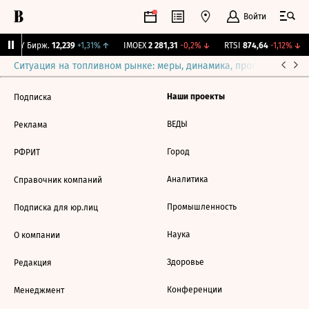
Войти
CNY Бирж.
12,239
+1,31%
↑
IMOEX
2 281,31
-0,2%
↓
RTSI
874,64
-1,12%
↓
Ситуация на топливном рынке: меры, динамика, прогнозы
Выб
Наши проекты
Подписка
ВЕДЫ
Реклама
Город
РФРИТ
Аналитика
Справочник компаний
Промышленность
Подписка для юр.лиц
Наука
О компании
Здоровье
Редакция
Конференции
Менеджмент