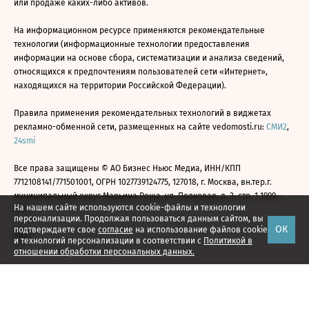
или продаже каких-либо активов.
На информационном ресурсе применяются рекомендательные
технологии (информационные технологии предоставления
информации на основе сбора, систематизации и анализа сведений,
относящихся к предпочтениям пользователей сети «Интернет»,
находящихся на территории Российской Федерации).
Правила применения рекомендательных технологий в виджетах
рекламно-обменной сети, размещенных на сайте vedomosti.ru:
СМИ2
,
24smi
Все права защищены © АО Бизнес Ньюс Медиа, ИНН/КПП
7712108141/771501001, ОГРН 1027739124775, 127018, г. Москва, вн.тер.г.
муниципальный округ Марьина Роща, ул. Полковая, д. 3, стр. 1 1999—
На нашем сайте используются cookie-файлы и технологии
2026
персонализации. Продолжая пользоваться данным сайтом, вы
ОК
подтверждаете свое
согласие
на использование файлов cookie
и технологий персонализации в соответствии с
Политикой в
отношении обработки персональных данных.