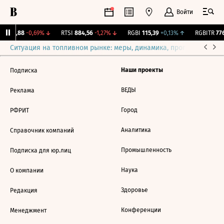
Войти
2 285,88
-0,69%
↓
RTSI
884,56
-1,27%
↓
RGBI
115,39
+0,13%
↑
RGBITR
776
Ситуация на топливном рынке: меры, динамика, прогнозы
Выб
Наши проекты
Подписка
ВЕДЫ
Реклама
Город
РФРИТ
Аналитика
Справочник компаний
Промышленность
Подписка для юр.лиц
Наука
О компании
Здоровье
Редакция
Конференции
Менеджмент