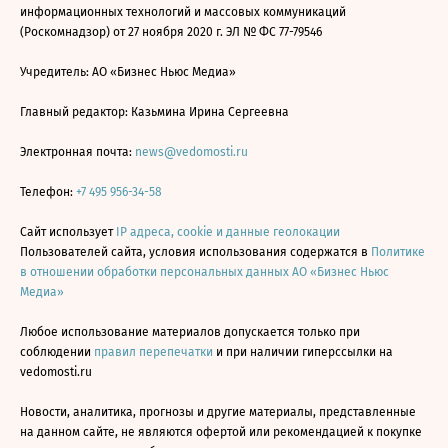
информационных технологий и массовых коммуникаций
(Роскомнадзор) от 27 ноября 2020 г. ЭЛ № ФС 77-79546
Учредитель: АО «Бизнес Ньюс Медиа»
Главный редактор: Казьмина Ирина Сергеевна
Электронная почта:
news@vedomosti.ru
Телефон:
+7 495 956-34-58
Сайт использует
IP адреса, cookie и данные геолокации
Пользователей сайта, условия использования содержатся в
Политике
в отношении обработки персональных данных АО «Бизнес Ньюс
Медиа»
Любое использование материалов допускается только при
соблюдении
правил перепечатки
и при наличии гиперссылки на
vedomosti.ru
Новости, аналитика, прогнозы и другие материалы, представленные
на данном сайте, не являются офертой или рекомендацией к покупке