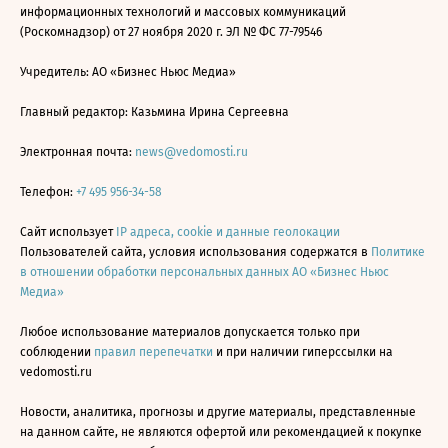
информационных технологий и массовых коммуникаций
(Роскомнадзор) от 27 ноября 2020 г. ЭЛ № ФС 77-79546
Учредитель: АО «Бизнес Ньюс Медиа»
Главный редактор: Казьмина Ирина Сергеевна
Электронная почта:
news@vedomosti.ru
Телефон:
+7 495 956-34-58
Сайт использует
IP адреса, cookie и данные геолокации
Пользователей сайта, условия использования содержатся в
Политике
в отношении обработки персональных данных АО «Бизнес Ньюс
Медиа»
Любое использование материалов допускается только при
соблюдении
правил перепечатки
и при наличии гиперссылки на
vedomosti.ru
Новости, аналитика, прогнозы и другие материалы, представленные
на данном сайте, не являются офертой или рекомендацией к покупке