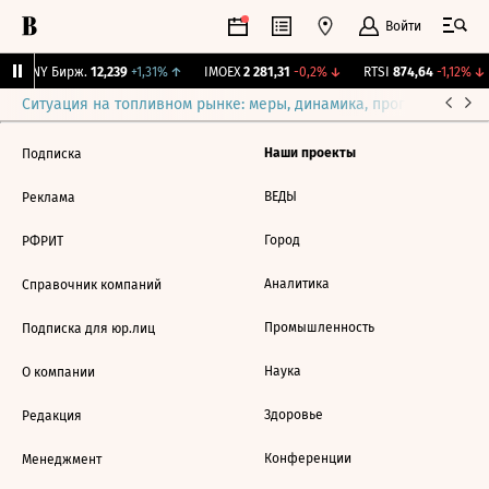
Войти
CNY Бирж.
12,239
+1,31%
↑
IMOEX
2 281,31
-0,2%
↓
RTSI
874,64
-1,12%
↓
Ситуация на топливном рынке: меры, динамика, прогнозы
Выб
Наши проекты
Подписка
ВЕДЫ
Реклама
Город
РФРИТ
Аналитика
Справочник компаний
Промышленность
Подписка для юр.лиц
Наука
О компании
Здоровье
Редакция
Конференции
Менеджмент