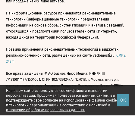
или продаже каких-либо активов.
На информационном ресурсе применяются рекомендательные
технологии (информационные технологии предоставления
информации на основе сбора, систематизации и анализа сведений,
относящихся к предпочтениям пользователей сети «Интернет»,
находящихся на территории Российской Федерации).
Правила применения рекомендательных технологий в виджетах
рекламно-обменной сети, размещенных на сайте vedomosti.ru:
СМИ2
,
24smi
Все права защищены © АО Бизнес Ньюс Медиа, ИНН/КПП
7712108141/771501001, ОГРН 1027739124775, 127018, г. Москва, вн.тер.г.
муниципальный округ Марьина Роща, ул. Полковая, д. 3, стр. 1 1999—
На нашем сайте используются cookie-файлы и технологии
2026
персонализации. Продолжая пользоваться данным сайтом, вы
ОК
подтверждаете свое
согласие
на использование файлов cookie
и технологий персонализации в соответствии с
Политикой в
отношении обработки персональных данных.