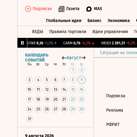
Подписка
Газета
MAX
Глобальные идеи
Бизнес
Экономика
ВЕДЫ
Правила торговли
Идеи управления
Г
Глобальные идеи
Бизнес
Экономик
39
+1,31%
↑
UTAR
9,26
+1,2%
↑
CARM
0,76
-0,2%
↓
IMOEX
2 281,31
-0,2%
↓
Ситуация на топл
КАЛЕНДАРЬ
Август
СОБЫТИЙ
Пн
Вт
Ср
Чт
Пт
Сб
Вс
1
2
3
4
5
6
7
8
9
10
11
12
13
14
15
16
Подписка
17
18
19
20
21
22
23
24
25
26
27
28
29
30
Реклама
31
РФРИТ
9 августа 2026