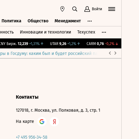
Войти
Политика
Общество
Менеджмент
нность
Инновации и технологии
Техуспех
ть
Политика
Общество
Менеджмент
Y Бирж.
12,239
+1,31%
↑
UTAR
9,26
+1,2%
↑
CARM
0,76
-0,2%
↓
IMOEX
2 2
ры в Госдуму: каким был и будет российский парламент
Война н
Контакты
127018, г. Москва, ул. Полковая, д. 3, стр. 1
На карте
+7 495 956-34-58