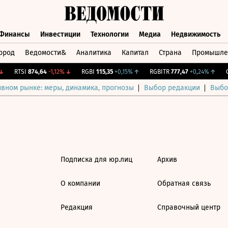
Финансы
Инвестиции
Технологии
Медиа
Недвижимость
ород
Ведомости&
Аналитика
Капитал
Страна
Промышле
а
Финансы
Инвестиции
Технологии
Медиа
Недвижимос
RTSI
874,64
-1,12%
↓
RGBI
115,35
+0,15%
↑
RGBITR
777,47
+0,24%
↑
CN
ивном рынке: меры, динамика, прогнозы
Выбор редакции
Выбо
Подписка для юр.лиц
Архив
О компании
Обратная связь
Редакция
Справочный центр