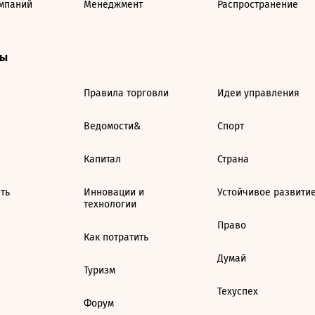
мпаний
Менеджмент
Распространение
ты
Правила торговли
Идеи управления
Ведомости&
Спорт
Капитал
Страна
ть
Инновации и
Устойчивое развити
технологии
Право
Как потратить
Думай
Туризм
Техуспех
Форум