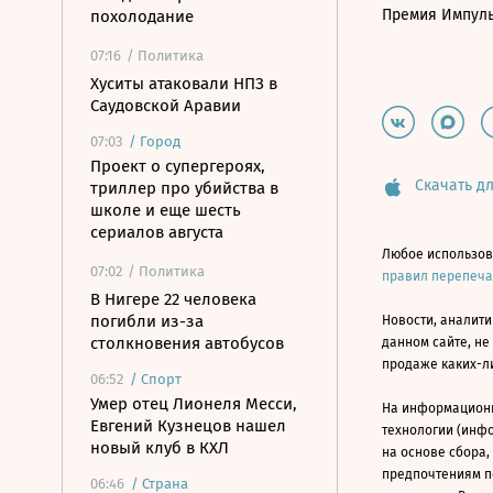
Премия Импул
похолодание
07:16
/ Политика
Хуситы атаковали НПЗ в
Саудовской Аравии
07:03
/
Город
Проект о супергероях,
Скачать дл
триллер про убийства в
школе и еще шесть
сериалов августа
Любое использов
07:02
/ Политика
правил перепеч
В Нигере 22 человека
погибли из-за
Новости, аналити
столкновения автобусов
данном сайте, не
продаже каких-л
06:52
/
Спорт
Умер отец Лионеля Месси,
На информацион
Евгений Кузнецов нашел
технологии (инф
новый клуб в КХЛ
на основе сбора,
предпочтениям п
06:46
/
Страна