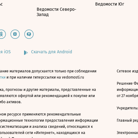
ьс
Ведомости Юг
Ведомости Северо-
Запад
я iOS
Скачать для Android
ание материалов допускается только при соблюдении
Сетевое изд
атки
и при наличии гиперссылки на vedomosti.ru
Решение Фе
ка, прогнозы и другие материалы, представленные на
информацио
 являются офертой или рекомендацией к покупке или
от 27 ноября
ибо активов.
Учредитель
ном ресурсе применяются рекомендательные
ормационные технологии предоставления информации
Главный ре
 систематизации и анализа сведений, относящихся к
ользователей сети «Интернет», находящихся на
Электронна