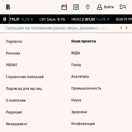
Войти
RGBI
115,37
+0,2%
↑
CNY Бирж.
0
0%
IMOEX
2 301,65
+1,43%
↑
RGBITR
776
Ситуация на топливном рынке: меры, динамика, прогнозы
Выб
Наши проекты
Подписка
ВЕДЫ
Реклама
Город
РФРИТ
Аналитика
Справочник компаний
Промышленность
Подписка для юр.лиц
Наука
О компании
Здоровье
Редакция
Конференции
Менеджмент