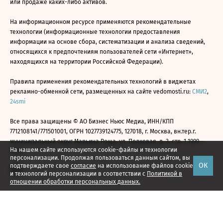
или продаже каких-либо активов.
На информационном ресурсе применяются рекомендательные
технологии (информационные технологии предоставления
информации на основе сбора, систематизации и анализа сведений,
относящихся к предпочтениям пользователей сети «Интернет»,
находящихся на территории Российской Федерации).
Правила применения рекомендательных технологий в виджетах
рекламно-обменной сети, размещенных на сайте vedomosti.ru:
СМИ2
,
24smi
Все права защищены © АО Бизнес Ньюс Медиа, ИНН/КПП
7712108141/771501001, ОГРН 1027739124775, 127018, г. Москва, вн.тер.г.
муниципальный округ Марьина Роща, ул. Полковая, д. 3, стр. 1 1999—
На нашем сайте используются cookie-файлы и технологии
2026
персонализации. Продолжая пользоваться данным сайтом, вы
ОК
подтверждаете свое
согласие
на использование файлов cookie
и технологий персонализации в соответствии с
Политикой в
отношении обработки персональных данных.