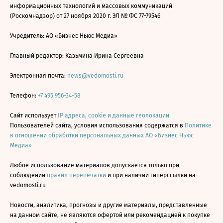
информационных технологий и массовых коммуникаций
(Роскомнадзор) от 27 ноября 2020 г. ЭЛ № ФС 77-79546
Учредитель: АО «Бизнес Ньюс Медиа»
Главный редактор: Казьмина Ирина Сергеевна
Электронная почта:
news@vedomosti.ru
Телефон:
+7 495 956-34-58
Сайт использует
IP адреса, cookie и данные геолокации
Пользователей сайта, условия использования содержатся в
Политике
в отношении обработки персональных данных АО «Бизнес Ньюс
Медиа»
Любое использование материалов допускается только при
соблюдении
правил перепечатки
и при наличии гиперссылки на
vedomosti.ru
Новости, аналитика, прогнозы и другие материалы, представленные
на данном сайте, не являются офертой или рекомендацией к покупке