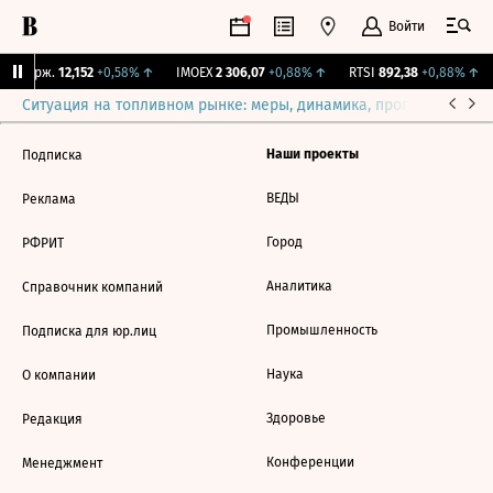
Войти
Y Бирж.
12,152
+0,58%
↑
IMOEX
2 306,07
+0,88%
↑
RTSI
892,38
+0,88%
↑
Ситуация на топливном рынке: меры, динамика, прогнозы
Выб
Наши проекты
Подписка
ВЕДЫ
Реклама
Город
РФРИТ
Аналитика
Справочник компаний
Промышленность
Подписка для юр.лиц
Наука
О компании
Здоровье
Редакция
Конференции
Менеджмент