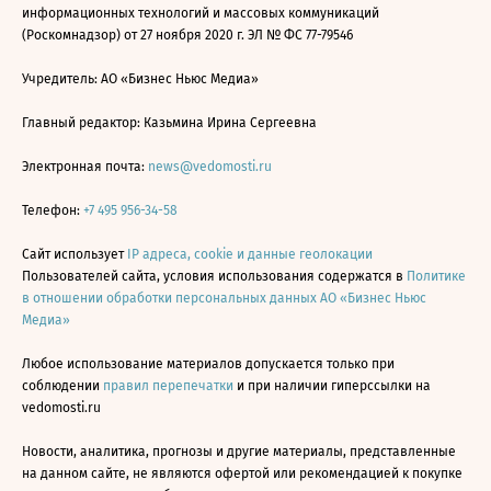
информационных технологий и массовых коммуникаций
(Роскомнадзор) от 27 ноября 2020 г. ЭЛ № ФС 77-79546
Учредитель: АО «Бизнес Ньюс Медиа»
Главный редактор: Казьмина Ирина Сергеевна
Электронная почта:
news@vedomosti.ru
Телефон:
+7 495 956-34-58
Сайт использует
IP адреса, cookie и данные геолокации
Пользователей сайта, условия использования содержатся в
Политике
в отношении обработки персональных данных АО «Бизнес Ньюс
Медиа»
Любое использование материалов допускается только при
соблюдении
правил перепечатки
и при наличии гиперссылки на
vedomosti.ru
Новости, аналитика, прогнозы и другие материалы, представленные
на данном сайте, не являются офертой или рекомендацией к покупке