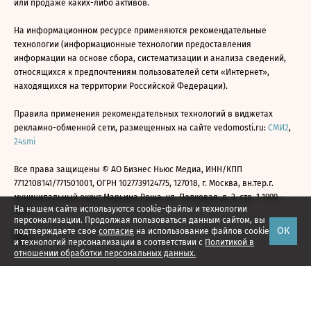
или продаже каких-либо активов.
На информационном ресурсе применяются рекомендательные
технологии (информационные технологии предоставления
информации на основе сбора, систематизации и анализа сведений,
относящихся к предпочтениям пользователей сети «Интернет»,
находящихся на территории Российской Федерации).
Правила применения рекомендательных технологий в виджетах
рекламно-обменной сети, размещенных на сайте vedomosti.ru:
СМИ2
,
24smi
Все права защищены © АО Бизнес Ньюс Медиа, ИНН/КПП
7712108141/771501001, ОГРН 1027739124775, 127018, г. Москва, вн.тер.г.
муниципальный округ Марьина Роща, ул. Полковая, д. 3, стр. 1 1999—
На нашем сайте используются cookie-файлы и технологии
2026
персонализации. Продолжая пользоваться данным сайтом, вы
ОК
подтверждаете свое
согласие
на использование файлов cookie
и технологий персонализации в соответствии с
Политикой в
отношении обработки персональных данных.