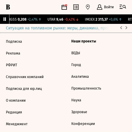
Войти
↑
RGSS
0,208
+2,47%
↑
UTAR
9,46
-0,42%
↓
IMOEX
2 315,37
+0,6%
↑
RTS
Ситуация на топливном рынке: меры, динамика, прогнозы
Выб
Наши проекты
Подписка
ВЕДЫ
Реклама
Город
РФРИТ
Аналитика
Справочник компаний
Промышленность
Подписка для юр.лиц
Наука
О компании
Здоровье
Редакция
Конференции
Менеджмент