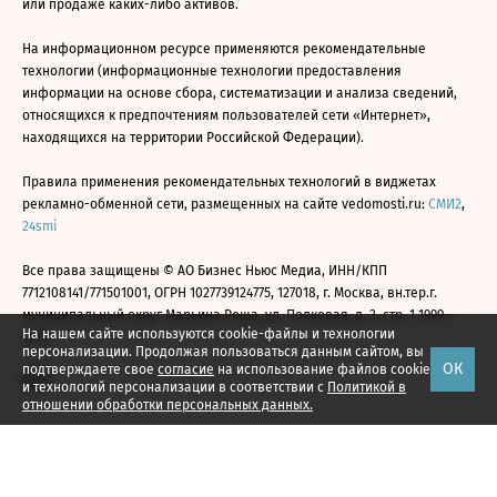
или продаже каких-либо активов.
На информационном ресурсе применяются рекомендательные
технологии (информационные технологии предоставления
информации на основе сбора, систематизации и анализа сведений,
относящихся к предпочтениям пользователей сети «Интернет»,
находящихся на территории Российской Федерации).
Правила применения рекомендательных технологий в виджетах
рекламно-обменной сети, размещенных на сайте vedomosti.ru:
СМИ2
,
24smi
Все права защищены © АО Бизнес Ньюс Медиа, ИНН/КПП
7712108141/771501001, ОГРН 1027739124775, 127018, г. Москва, вн.тер.г.
муниципальный округ Марьина Роща, ул. Полковая, д. 3, стр. 1 1999—
На нашем сайте используются cookie-файлы и технологии
2026
персонализации. Продолжая пользоваться данным сайтом, вы
ОК
подтверждаете свое
согласие
на использование файлов cookie
и технологий персонализации в соответствии с
Политикой в
отношении обработки персональных данных.