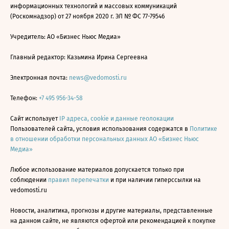
информационных технологий и массовых коммуникаций
(Роскомнадзор) от 27 ноября 2020 г. ЭЛ № ФС 77-79546
Учредитель: АО «Бизнес Ньюс Медиа»
Главный редактор: Казьмина Ирина Сергеевна
Электронная почта:
news@vedomosti.ru
Телефон:
+7 495 956-34-58
Сайт использует
IP адреса, cookie и данные геолокации
Пользователей сайта, условия использования содержатся в
Политике
в отношении обработки персональных данных АО «Бизнес Ньюс
Медиа»
Любое использование материалов допускается только при
соблюдении
правил перепечатки
и при наличии гиперссылки на
vedomosti.ru
Новости, аналитика, прогнозы и другие материалы, представленные
на данном сайте, не являются офертой или рекомендацией к покупке