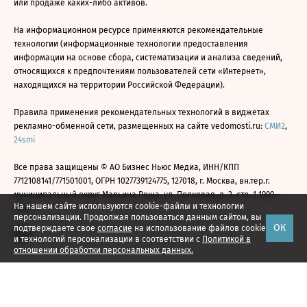
или продаже каких-либо активов.
На информационном ресурсе применяются рекомендательные
технологии (информационные технологии предоставления
информации на основе сбора, систематизации и анализа сведений,
относящихся к предпочтениям пользователей сети «Интернет»,
находящихся на территории Российской Федерации).
Правила применения рекомендательных технологий в виджетах
рекламно-обменной сети, размещенных на сайте vedomosti.ru:
СМИ2
,
24smi
Все права защищены © АО Бизнес Ньюс Медиа, ИНН/КПП
7712108141/771501001, ОГРН 1027739124775, 127018, г. Москва, вн.тер.г.
муниципальный округ Марьина Роща, ул. Полковая, д. 3, стр. 1 1999—
На нашем сайте используются cookie-файлы и технологии
2026
персонализации. Продолжая пользоваться данным сайтом, вы
ОК
подтверждаете свое
согласие
на использование файлов cookie
и технологий персонализации в соответствии с
Политикой в
отношении обработки персональных данных.