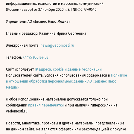
информационных технологий и массовых коммуникаций
(Роскомнадзор) от 27 ноября 2020 г. ЭЛ № ФС 77-79546
Учредитель: АО «Бизнес Ньюс Медиа»
Главный редактор: Казьмина Ирина Сергеевна
Электронная почта:
news@vedomosti.ru
Телефон:
+7 495 956-34-58
Сайт использует
IP адреса, cookie и данные геолокации
Пользователей сайта, условия использования содержатся в
Политике
в отношении обработки персональных данных АО «Бизнес Ньюс
Медиа»
Любое использование материалов допускается только при
соблюдении
правил перепечатки
и при наличии гиперссылки на
vedomosti.ru
Новости, аналитика, прогнозы и другие материалы, представленные
на данном сайте, не являются офертой или рекомендацией к покупке