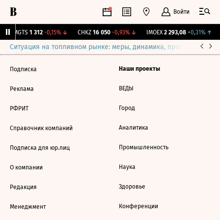
Войти
↓
MGTS
1 312
-0,15%
↓
CHKZ
16 050
-0,93%
↓
IMOEX
2 293,08
+0,31%
↑
Ситуация на топливном рынке: меры, динамика, прогнозы
Выб
Наши проекты
Подписка
ВЕДЫ
Реклама
Город
РФРИТ
Аналитика
Справочник компаний
Промышленность
Подписка для юр.лиц
Наука
О компании
Здоровье
Редакция
Конференции
Менеджмент