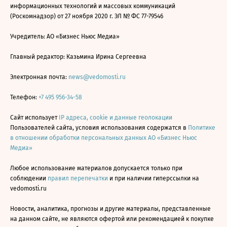
информационных технологий и массовых коммуникаций
(Роскомнадзор) от 27 ноября 2020 г. ЭЛ № ФС 77-79546
Учредитель: АО «Бизнес Ньюс Медиа»
Главный редактор: Казьмина Ирина Сергеевна
Электронная почта:
news@vedomosti.ru
Телефон:
+7 495 956-34-58
Сайт использует
IP адреса, cookie и данные геолокации
Пользователей сайта, условия использования содержатся в
Политике
в отношении обработки персональных данных АО «Бизнес Ньюс
Медиа»
Любое использование материалов допускается только при
соблюдении
правил перепечатки
и при наличии гиперссылки на
vedomosti.ru
Новости, аналитика, прогнозы и другие материалы, представленные
на данном сайте, не являются офертой или рекомендацией к покупке