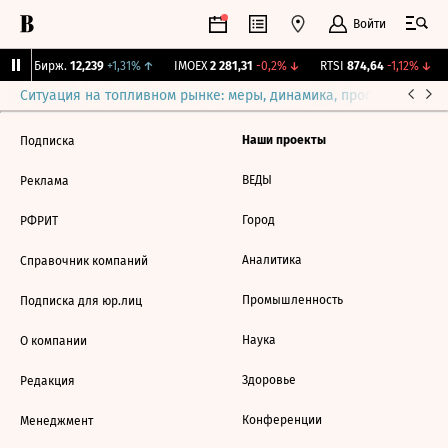
Войти
CNY Бирж.
12,239
+1,31%
↑
IMOEX
2 281,31
-0,2%
↓
RTSI
874,64
-1,12%
↓
Ситуация на топливном рынке: меры, динамика, прогнозы
Выб
Наши проекты
Подписка
ВЕДЫ
Реклама
Город
РФРИТ
Аналитика
Справочник компаний
Промышленность
Подписка для юр.лиц
Наука
О компании
Здоровье
Редакция
Конференции
Менеджмент