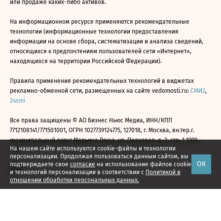
или продаже каких-либо активов.
На информационном ресурсе применяются рекомендательные
технологии (информационные технологии предоставления
информации на основе сбора, систематизации и анализа сведений,
относящихся к предпочтениям пользователей сети «Интернет»,
находящихся на территории Российской Федерации).
Правила применения рекомендательных технологий в виджетах
рекламно-обменной сети, размещенных на сайте vedomosti.ru:
СМИ2
,
24smi
Все права защищены © АО Бизнес Ньюс Медиа, ИНН/КПП
7712108141/771501001, ОГРН 1027739124775, 127018, г. Москва, вн.тер.г.
муниципальный округ Марьина Роща, ул. Полковая, д. 3, стр. 1 1999—
На нашем сайте используются cookie-файлы и технологии
2026
персонализации. Продолжая пользоваться данным сайтом, вы
ОК
подтверждаете свое
согласие
на использование файлов cookie
и технологий персонализации в соответствии с
Политикой в
отношении обработки персональных данных.