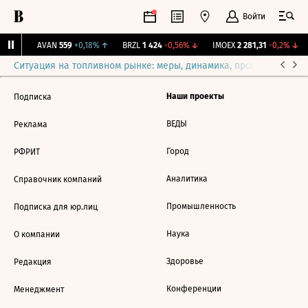
Войти
31%
↑
AVAN
559
+0,18%
↑
BRZL
1 424
-0,56%
↓
IMOEX
2 281,31
-0,2%
↓
Ситуация на топливном рынке: меры, динамика, прогнозы
Выб
Наши проекты
Подписка
ВЕДЫ
Реклама
Город
РФРИТ
Аналитика
Справочник компаний
Промышленность
Подписка для юр.лиц
Наука
О компании
Здоровье
Редакция
Конференции
Менеджмент