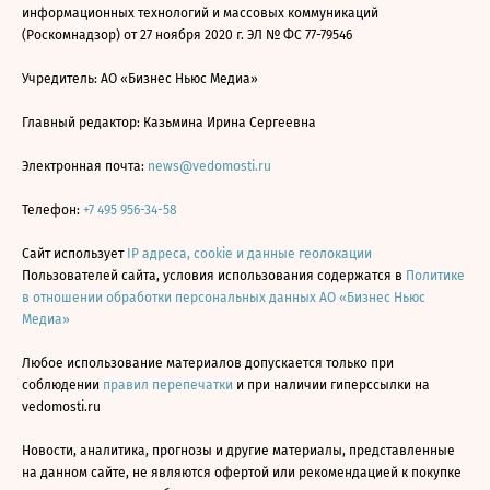
информационных технологий и массовых коммуникаций
(Роскомнадзор) от 27 ноября 2020 г. ЭЛ № ФС 77-79546
Учредитель: АО «Бизнес Ньюс Медиа»
Главный редактор: Казьмина Ирина Сергеевна
Электронная почта:
news@vedomosti.ru
Телефон:
+7 495 956-34-58
Сайт использует
IP адреса, cookie и данные геолокации
Пользователей сайта, условия использования содержатся в
Политике
в отношении обработки персональных данных АО «Бизнес Ньюс
Медиа»
Любое использование материалов допускается только при
соблюдении
правил перепечатки
и при наличии гиперссылки на
vedomosti.ru
Новости, аналитика, прогнозы и другие материалы, представленные
на данном сайте, не являются офертой или рекомендацией к покупке