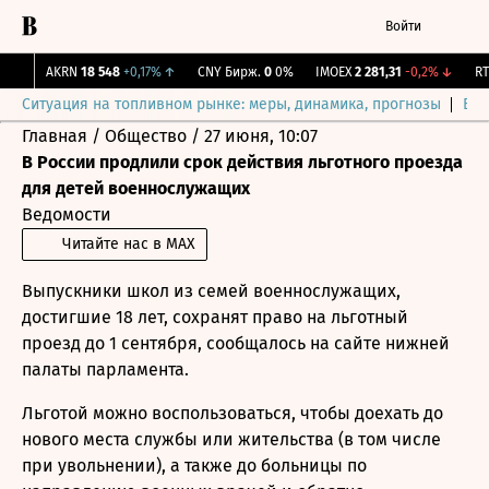
Войти
AKRN
18 548
+0,17%
↑
CNY Бирж.
0
0%
IMOEX
2 281,31
-0,2%
↓
RT
Ситуация на топливном рынке: меры, динамика, прогнозы
Выб
Главная
/
Общество
/
27 июня, 10:07
В России продлили срок действия льготного проезда
для детей военнослужащих
Ведомости
Читайте нас в MAX
Выпускники школ из семей военнослужащих,
достигшие 18 лет, сохранят право на льготный
проезд до 1 сентября,
сообщалось
на сайте нижней
палаты парламента.
Льготой можно воспользоваться, чтобы доехать до
нового места службы или жительства (в том числе
при увольнении), а также до больницы по