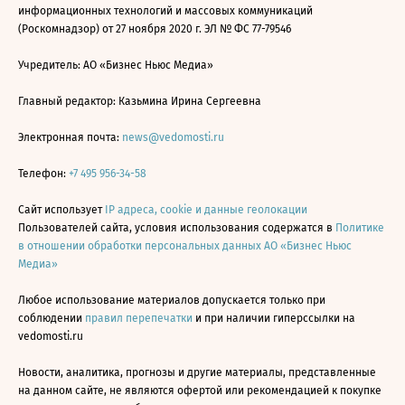
информационных технологий и массовых коммуникаций
(Роскомнадзор) от 27 ноября 2020 г. ЭЛ № ФС 77-79546
Учредитель: АО «Бизнес Ньюс Медиа»
Главный редактор: Казьмина Ирина Сергеевна
Электронная почта:
news@vedomosti.ru
Телефон:
+7 495 956-34-58
Сайт использует
IP адреса, cookie и данные геолокации
Пользователей сайта, условия использования содержатся в
Политике
в отношении обработки персональных данных АО «Бизнес Ньюс
Медиа»
Любое использование материалов допускается только при
соблюдении
правил перепечатки
и при наличии гиперссылки на
vedomosti.ru
Новости, аналитика, прогнозы и другие материалы, представленные
на данном сайте, не являются офертой или рекомендацией к покупке