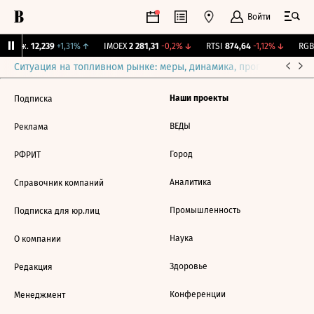
Войти
 Бирж.
12,239
+1,31%
↑
IMOEX
2 281,31
-0,2%
↓
RTSI
874,64
-1,12%
↓
RGBI
Ситуация на топливном рынке: меры, динамика, прогнозы
Выб
Наши проекты
Подписка
ВЕДЫ
Реклама
Город
РФРИТ
Аналитика
Справочник компаний
Промышленность
Подписка для юр.лиц
Наука
О компании
Здоровье
Редакция
Конференции
Менеджмент