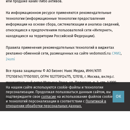
или продаже каких-либо активов.
На информационном ресурсе применяются рекомендательные
технологии (информационные технологии предоставления
информации на основе сбора, систематизации и анализа сведений,
относящихся к предпочтениям пользователей сети «Интернет»,
находящихся на территории Российской Федерации).
Правила применения рекомендательных технологий в виджетах
рекламно-обменной сети, размещенных на сайте vedomosti.ru:
СМИ2
,
24smi
Все права защищены © АО Бизнес Ньюс Медиа, ИНН/КПП
7712108141/771501001, ОГРН 1027739124775, 127018, г. Москва, вн.тер.г.
муниципальный округ Марьина Роща, ул. Полковая, д. 3, стр. 1 1999—
На нашем сайте используются cookie-файлы и технологии
2026
персонализации. Продолжая пользоваться данным сайтом, вы
ОК
подтверждаете свое
согласие
на использование файлов cookie
и технологий персонализации в соответствии с
Политикой в
отношении обработки персональных данных.