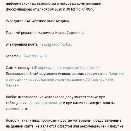
информационных технологий и массовых коммуникаций
(Роскомнадзор) от 27 ноября 2020 г. ЭЛ № ФС 77-79546
Учредитель: АО «Бизнес Ньюс Медиа»
Главный редактор: Казьмина Ирина Сергеевна
Электронная почта:
news@vedomosti.ru
Телефон:
+7 495 956-34-58
Сайт использует
IP адреса, cookie и данные геолокации
Пользователей сайта, условия использования содержатся в
Политике
в отношении обработки персональных данных АО «Бизнес Ньюс
Медиа»
Любое использование материалов допускается только при
соблюдении
правил перепечатки
и при наличии гиперссылки на
vedomosti.ru
Новости, аналитика, прогнозы и другие материалы, представленные
на данном сайте, не являются офертой или рекомендацией к покупке