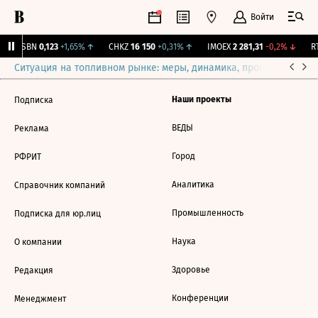
Войти
USBN
0,123
+1,65%
↑
CHKZ
16 150
+0,31%
↑
IMOEX
2 281,31
-0,2%
↓
RT
Ситуация на топливном рынке: меры, динамика, прогнозы
Выб
Наши проекты
Подписка
ВЕДЫ
Реклама
Город
РФРИТ
Аналитика
Справочник компаний
Промышленность
Подписка для юр.лиц
Наука
О компании
Здоровье
Редакция
Конференции
Менеджмент