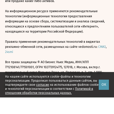
или продаже каких-либо активов.
На информационном ресурсе применяются рекомендательные
технологии (информационные технологии предоставления
информации на основе сбора, систематизации и анализа сведений,
относящихся к предпочтениям пользователей сети «Интернет»,
находящихся на территории Российской Федерации).
Правила применения рекомендательных технологий в виджетах
рекламно-обменной сети, размещенных на сайте vedomosti.ru:
СМИ2
,
24smi
Все права защищены © АО Бизнес Ньюс Медиа, ИНН/КПП
7712108141/771501001, ОГРН 1027739124775, 127018, г. Москва, вн.тер.г.
муниципальный округ Марьина Роща, ул. Полковая, д. 3, стр. 1 1999—
На нашем сайте используются cookie-файлы и технологии
2026
персонализации. Продолжая пользоваться данным сайтом, вы
ОК
подтверждаете свое
согласие
на использование файлов cookie
и технологий персонализации в соответствии с
Политикой в
отношении обработки персональных данных.