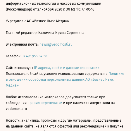
информационных технологий и массовых коммуникаций
(Роскомнадзор) от 27 ноября 2020 г. ЭЛ № ФС 77-79546
Учредитель: АО «Бизнес Ньюс Медиа»
Главный редактор: Казьмина Ирина Сергеевна
Электронная почта:
news@vedomosti.ru
Телефон:
+7 495 956-34-58
Сайт использует
IP адреса, cookie и данные геолокации
Пользователей сайта, условия использования содержатся в
Политике
в отношении обработки персональных данных АО «Бизнес Ньюс
Медиа»
Любое использование материалов допускается только при
соблюдении
правил перепечатки
и при наличии гиперссылки на
vedomosti.ru
Новости, аналитика, прогнозы и другие материалы, представленные
на данном сайте, не являются офертой или рекомендацией к покупке