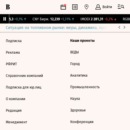
Войти
BI
115,3
+0,1%
↑
CNY Бирж.
12,239
+1,31%
↑
IMOEX
2 281,31
-0,2%
↓
RGBI
Ситуация на топливном рынке: меры, динамика, прогнозы
Выб
Наши проекты
Подписка
ВЕДЫ
Реклама
Город
РФРИТ
Аналитика
Справочник компаний
Промышленность
Подписка для юр.лиц
Наука
О компании
Здоровье
Редакция
Конференции
Менеджмент