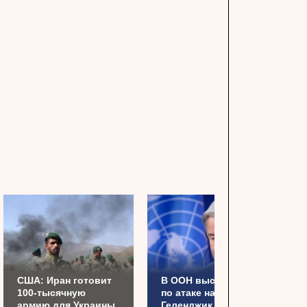
США: Иран готовит
В ООН высказались
100-тысячную
по атаке на
армию для Украины
Геленджик