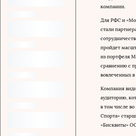
компании.
Для РФС и «Мо
стали партнера
сотрудничества
пройдет масшт
из портфеля Mon
сравнению с п
вовлеченных в 
Компания види
аудиторию, ко
в том числе во
Спорта» старш
«Бисквиты» ОО