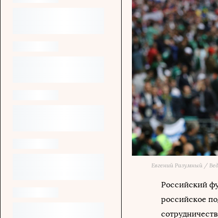
Евгений Разумный / В
Российский фу
российское по
сотрудничеств