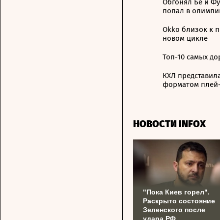
Обгонял Бе и Фу
попал в олимпи
Okko близок к 
новом цикле
Топ-10 самых до
КХЛ представила
форматом плей
НОВОСТИ INFOX
"Пока Киев горел".
Раскрыто состояние
Зеленского после
удара РФ