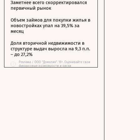
Заметнее всего скорректировался
первичный рынок
Объем займов для покупки жилья в
новостройках упал на 39,5% за
месяц
Доля вторичной недвижимости в
структуре выдач выросла на 9,3 п.п.
– до 27,2%
Реклама / ООО "Домклик". 16+. Оценивайте свои
i
финансовые возможности и риски