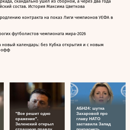
ркада, скандально ушел из сборной, а через два года
йский состав. История Максима Цветкова
продлению контракта на показ Лиги чемпионов УЕФА в
рогих футболистов чемпионата мира-2026
 новый календарь: без Кубка открытия и с новым
-офф
АБН24: шутка
"Все решит одно
Захаровой про
сражение".
главу НАТО
Зеленский открыл
заставила Запад
страшную правду
покраснеть