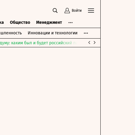
Войти
ка
Общество
Менеджмент
шленность
Инновации и технологии
думу: каким был и будет российский парламент
Война на Ближне