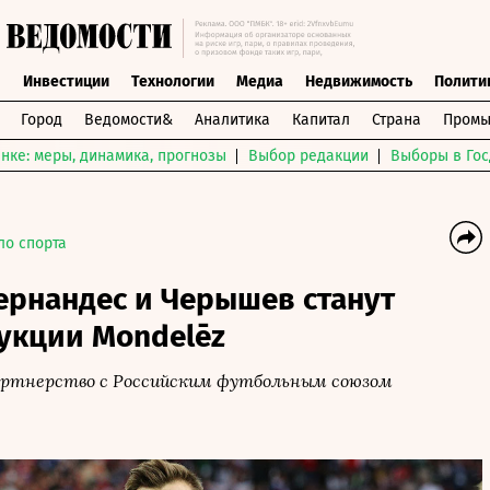
ы
Инвестиции
Технологии
Медиа
Недвижимость
Полити
Город
Ведомости&
Аналитика
Капитал
Страна
Промы
нке: меры, динамика, прогнозы
Выбор редакции
Выборы в Гос
ло спорта
ернандес и Черышев станут
укции Mondelēz
артнерство с Российским футбольным союзом