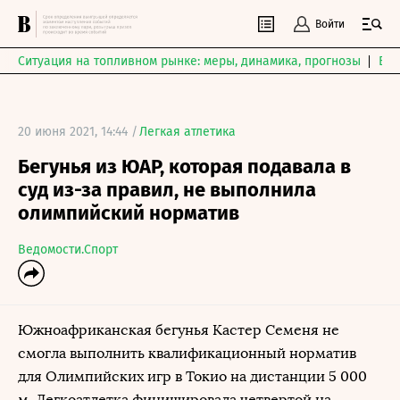
Войти
Ситуация на топливном рынке: меры, динамика, прогнозы
Выб
20 июня 2021, 14:44 /
Легкая атлетика
Бегунья из ЮАР, которая подавала в
суд из-за правил, не выполнила
олимпийский норматив
Ведомости.Спорт
Южноафриканская бегунья Кастер Семеня не
смогла выполнить квалификационный норматив
для Олимпийских игр в Токио на дистанции 5 000
м. Легкоатлетка финишировала четвертой на