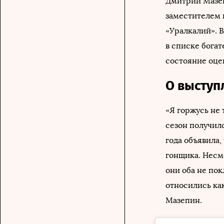
Дмитрий Мазеп
заместителем 
«Уралкалий». 
в списке богат
состояние оце
О выступ
«Я горжусь не 
сезон получил
года объявила,
гонщика. Несмо
они оба не пок
относились ка
Мазепин.