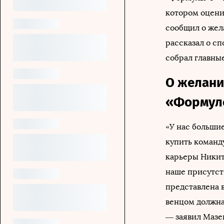
котором оцени
сообщил о жел
рассказал о сп
собрал главны
О желани
«Формул
«У нас большие
купить команду
карьеры Никит
наше присутств
представлена 
венцом должна 
— заявил Мазе