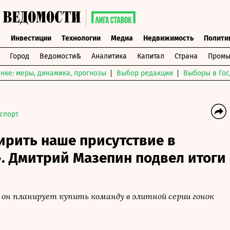
ы
Инвестиции
Технологии
Медиа
Недвижимость
Полити
Город
Ведомости&
Аналитика
Капитал
Страна
Промы
нке: меры, динамика, прогнозы
Выбор редакции
Выборы в Гос
спорт
ирить наше присутствие в
. Дмитрий Мазепин подвел итоги
 он планирует купить команду в элитной серии гонок