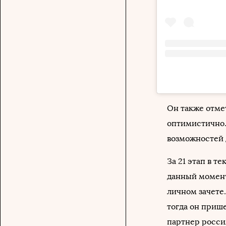
Он также отме
оптимистично. 
возможностей 
За 21 этап в т
данный момент
личном зачете
тогда он прише
партнер росси