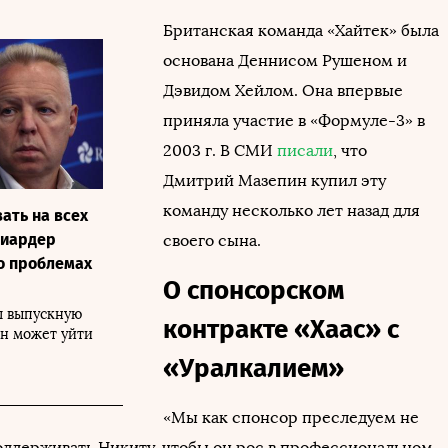
Британская команда «Хайтек» была
основана Деннисом Рушеном и
Дэвидом Хейлом. Она впервые
приняла участие в «Формуле-3» в
2003 г. В СМИ
писали
, что
Дмитрий Мазепин купил эту
команду несколько лет назад для
ать на всех
лиардер
своего сына.
о проблемах
О спонсорском
л выпускную
контракте «Хаас» с
он может уйти
«Уралкалием»
«Мы как спонсор преследуем не
оддерживать Никиту, чтобы он рос в профессиональном