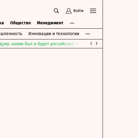
Войти
ка
Общество
Менеджмент
шленность
Инновации и технологии
думу: каким был и будет российский парламент
Война на Ближне