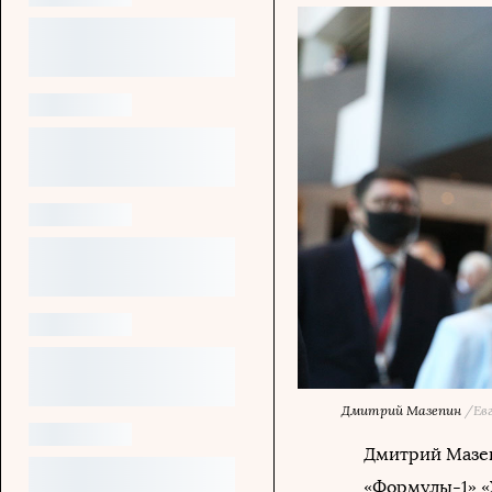
Дмитрий Мазепин
/Ев
Дмитрий Мазеп
«Формулы-1» «