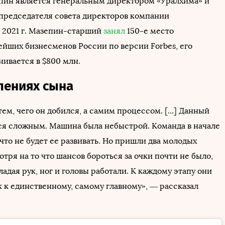
ин является генеральным директором «Уралхима» и
председателя совета директоров компании
В 2021 г. Мазепин-старший
занял
150-е место
ейших бизнесменов России по версии Forbes, его
нивается в $800 млн.
лениях сына
тем, чего он добился, а самим процессом. [...] Данный
ся сложным. Машина была небыстрой. Команда в начале
 что не будет ее развивать. Но пришли два молодых
тря на то что шансов бороться за очки почти не было,
ладая рук, ног и головы работали. К каждому этапу они
к к единственному, самому главному», — рассказал