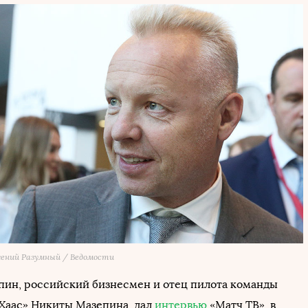
гений Разумный / Ведомости
ин, российский бизнесмен и отец пилота команды
Хаас» Никиты Мазепина, дал
интервью
«Матч ТВ», в