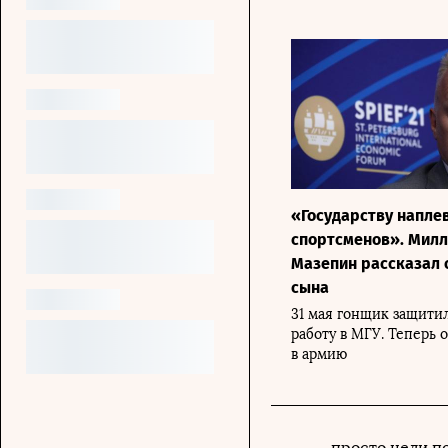
«Государству наплев
спортсменов». Мил
Мазепин рассказал 
сына
31 мая гонщик защити
работу в МГУ. Теперь 
в армию
просто цели п