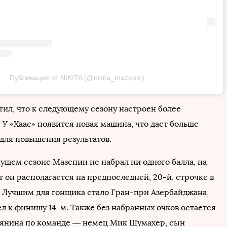
Публикация от NIKITA (@nikita_mazepin)
тил, что к следующему сезону настроен более
У «Хаас» появится новая машина, что даст больше
для повышения результатов.
екущем сезоне Мазепин не набрал ни одного балла, на
 он располагается на предпоследней, 20-й, строчке в
. Лучшим для гонщика стало Гран-при Азербайджана,
л к финишу 14-м. Также без набранных очков остается
янина по команде — немец Мик Шумахер, сын