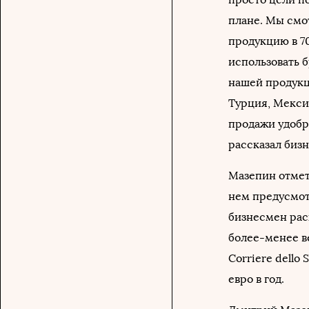
плане. Мы смо
продукцию в 70
использовать 
нашей продукц
Турция, Мекси
продажи удобр
рассказал биз
Мазепин отмети
нем предусмот
бизнесмен рас
более-менее в
Corriere dello
евро в год.