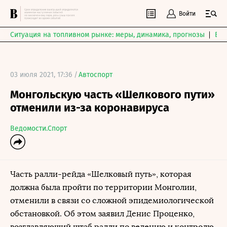
Войти
Ситуация на топливном рынке: меры, динамика, прогнозы
Выб
03 июля 2021, 17:36 /
Автоспорт
Монгольскую часть «Шелкового пути»
отменили из-за коронавируса
Ведомости.Спорт
Часть ралли-рейда «Шелковый путь», которая
должна была пройти по территории Монголии,
отменили в связи со сложной эпидемиологической
обстановкой. Об этом заявил Денис Проценко,
возглавляющий штаб ралли по ведению и контролю