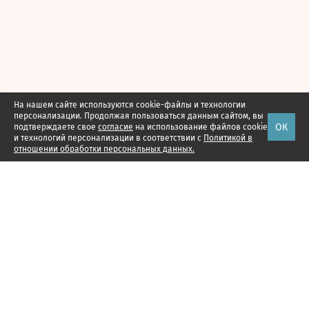
На нашем сайте используются cookie-файлы и технологии
персонализации. Продолжая пользоваться данным сайтом, вы
ОК
подтверждаете свое
согласие
на использование файлов cookie
и технологий персонализации в соответствии с
Политикой в
отношении обработки персональных данных.
Наши проекты
Подписка