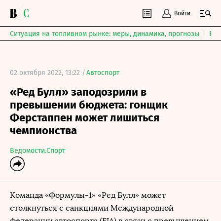
Войти
Ситуация на топливном рынке: меры, динамика, прогнозы
Выб
02 октября 2022, 13:22 /
Автоспорт
«Ред Булл» заподозрили в
превышении бюджета: гонщик
Ферстаппен может лишиться
чемпионства
Ведомости.Спорт
Команда «Формулы-1» «Ред Булл» может
столкнуться с санкциями Международной
федерации автоспорта (FIA) в связи с превышением