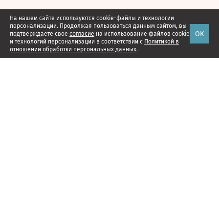
На нашем сайте используются cookie-файлы и технологии
персонализации. Продолжая пользоваться данным сайтом, вы
ОК
подтверждаете свое
согласие
на использование файлов cookie
и технологий персонализации в соответствии с
Политикой в
отношении обработки персональных данных.
Наши проекты
Подписка
Реклама
Справочник компаний