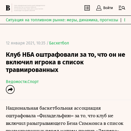
Войти
Ситуация на топливном рынке: меры, динамика, прогнозы
Выб
12 января 2021, 10:35 /
Баскетбол
Клуб НБА оштрафовали за то, что он не
включил игрока в список
травмированных
Ведомости.Спорт
Национальная баскетбольная ассоциация
оштрафовала «Филадельфию» за то, что клуб не
включил разыгрывающего Бена Симмонса в список
травмированных перед матчем против «Денвера».