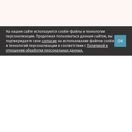
На нашем сайте используются cookie-файлы и технологии
персонализации. Продолжая пользоваться данным сайтом, вы
ОК
подтверждаете свое
согласие
на использование файлов cookie
и технологий персонализации в соответствии с
Политикой в
отношении обработки персональных данных.
Наши проекты
Подписка
Реклама