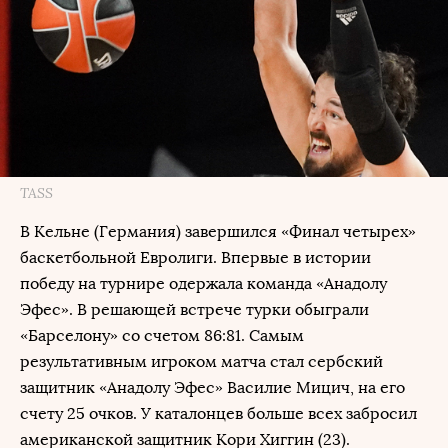
TASS
В Кельне (Германия) завершился «Финал четырех»
баскетбольной Евролиги. Впервые в истории
победу на турнире одержала команда «Анадолу
Эфес». В решающей встрече турки обыграли
«Барселону» со счетом 86:81. Самым
результативным игроком матча стал сербский
защитник «Анадолу Эфес» Василие Мицич, на его
счету 25 очков. У каталонцев больше всех забросил
американской защитник Кори Хиггин (23).