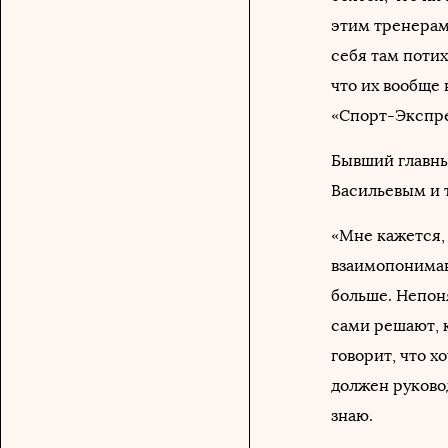
этим тренерам,
себя там потих
что их вообще 
«Спорт-Экспре
Бывший главны
Васильевым и 
«Мне кажется, 
взаимопониман
больше. Непон
сами решают, к
говорит, что х
должен руковод
знаю.