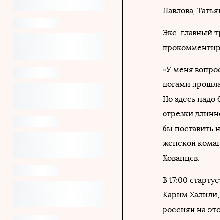
Павлова, Тать
Экс-главный т
прокомментиро
«У меня вопро
ногами прошла.
Но здесь надо 
отрезки длинн
бы поставить н
женской коман
Хованцев.
В 17:00 старту
Карим Халили, 
россиян на эт