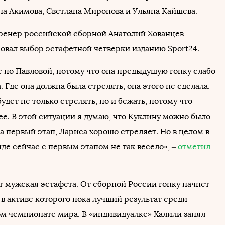
яна Акимова, Светлана Миронова и Ульяна Кайшева.
ренер российской сборной Анатолий Хованцев
вал выбор эстафетной четверки изданию Sport24.
с по Павловой, потому что она предыдущую гонку слабо
 Где она должна была стрелять, она этого не сделала.
будет не только стрелять, но и бежать, потому что
ее. В этой ситуации я думаю, что Куклину можно было
а первый этап, Лариса хорошо стреляет. Но в целом в
де сейчас с первым этапом не так весело», –
отметил
ет мужская эстафета. От сборной России гонку начнет
в активе которого пока лучший результат среди
ом чемпионате мира. В «индивидуалке» Халили занял