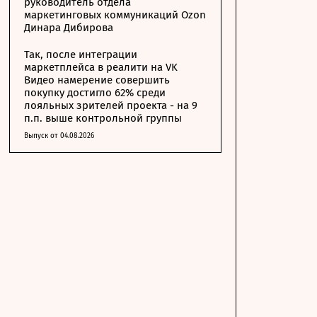
руководитель отдела
маркетинговых коммуникаций Ozon
Динара Дибирова
Так, после интеграции
маркетплейса в реалити на VK
Видео намерение совершить
покупку достигло 62% среди
лояльных зрителей проекта - на 9
п.п. выше контрольной группы
Выпуск от 04.08.2026