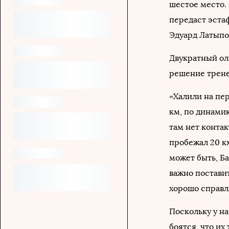
шестое место.
передаст эста
Эдуард Латыпо
Двукратный о
решение трене
«Халили на пер
км, по динамик
там нет контак
пробежал 20 км
может быть, Ба
важно поставит
хорошо справля
Поскольку у н
боятся, что их