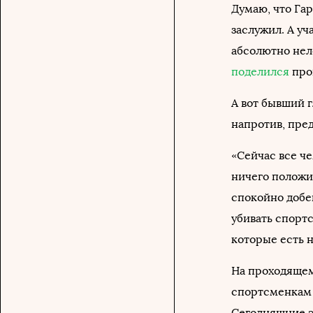
Думаю, что Гар
заслужил. А уч
абсолютно нело
поделился
про
А вот бывший 
напротив, пред
«Сейчас все ч
ничего положи
спокойно добе
убивать спорт
которые есть 
На проходящем
спортсменкам е
Сегодняшние э