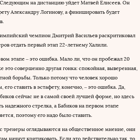
 Следующим на дистанцию уйдет Матвей Елисеев. Он
фету Александру Логинову, а финишировать будет
в.
лимпийский чемпион Дмитрий Васильев раскритиковал
ров отдать первый этап 22-летнему Халили.
вом этапе – это ошибка. Мало ли, что он пробежал 20
е это совершенно другая гонка: спокойная, выверенная,
тной борьбы. Только потому что человек хорошо
, его ставить в эстафету, конечно, – это ошибка. Да,
биков сейчас не в самой своей лучшей форме, но здесь
ь надежного стрелка, а Бабиков на первом этапе
ется, поэтому его надо было ставить.
ас тренеры оглядываются на общественное мнение, они
 там начнут критиковать. Если это действительно так, то