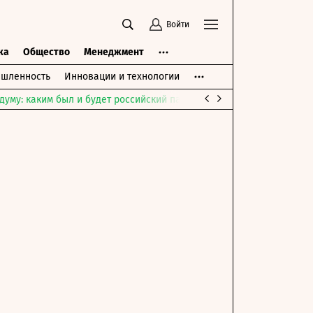
Войти
ка
Общество
Менеджмент
шленность
Инновации и технологии
думу: каким был и будет российский парламент
Война на Ближне