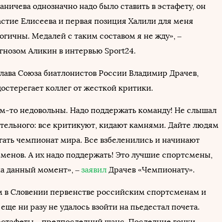
аничева однозначно надо было ставить в эстафету, он
астие Елисеева и первая позиция Халили для меня
гичны. Медалей с таким составом я не жду», –
гнозом Аликин в интервью Sport24.
глава Союза биатлонистов России Владимир Драчев,
остерегает коллег от жесткой критики.
ем-то недовольны. Надо поддержать команду! Не слышал
тельного: все критикуют, кидают камнями. Дайте людям
гать чемпионат мира. Все взбеленились и начинают
сменов. А их надо поддержать! Это лучшие спортсмены,
на данный момент», –
заявил
Драчев «Чемпионату».
 в Словении первенстве российским спортсменам и
ще ни разу не удалось взойти на пьедестал почета.
стафеты – предпоследний шанс. Последние гонки