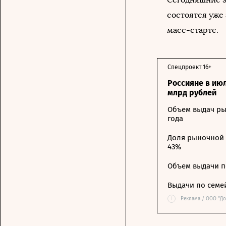
состоятся уже
масс-старте.
Спецпроект 16+
Россияне в ию
млрд рублей
Объем выдач ры
года
Доля рыночной 
43%
Объем выдачи п
Выдачи по семе
i
Реклама / ООО "Д