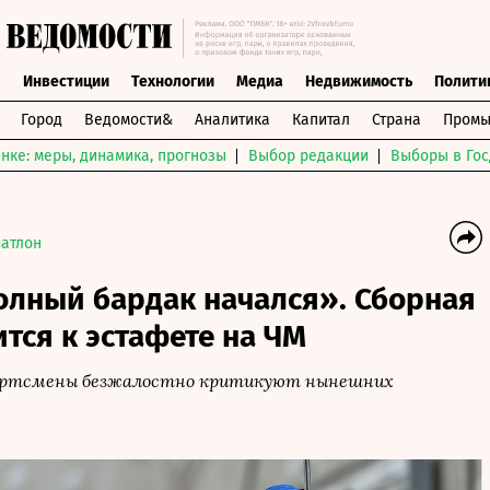
ы
Инвестиции
Технологии
Медиа
Недвижимость
Полити
Город
Ведомости&
Аналитика
Капитал
Страна
Промы
нке: меры, динамика, прогнозы
Выбор редакции
Выборы в Гос
иатлон
олный бардак начался». Сборная
ится к эстафете на ЧМ
ортсмены безжалостно критикуют нынешних