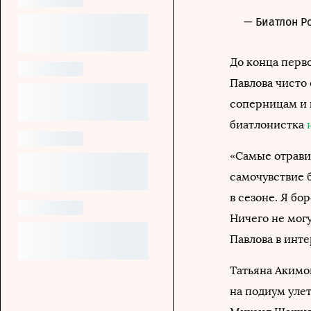
— Биатлон Р
До конца перво
Павлова чисто 
соперницам и 
биатлонистка
«Самые отрави
самочувствие 
в сезоне. Я бо
Ничего не могу
Павлова в инте
Татьяна Акимо
на подиум уле