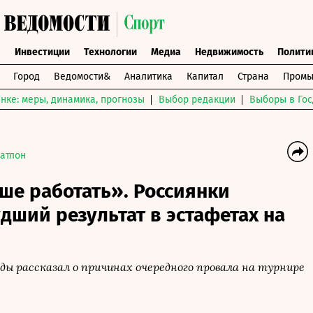
ы
Инвестиции
Технологии
Медиа
Недвижимость
Полити
Город
Ведомости&
Аналитика
Капитал
Страна
Промы
нке: меры, динамика, прогнозы
Выбор редакции
Выборы в Гос
атлон
ше работать». Россиянки
дший результат в эстафетах на
ы рассказал о причинах очередного провала на турнире