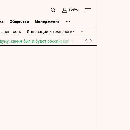
Войти
ка
Общество
Менеджмент
шленность
Инновации и технологии
думу: каким был и будет российский парламент
Война на Ближне