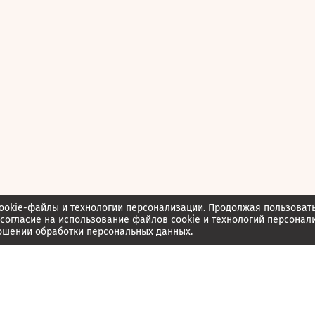
ookie-файлы и технологии персонализации. Продолжая пользоват
согласие
на использование файлов cookie и технологий персонал
ошении обработки персональных данных.