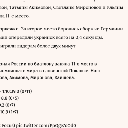
вой, Татьяны Акимовой, Светланы Мироновой и Ульяны
а 11-е место.
норвежки. За второе место боролись сборные Германии
мки опередили украинок всего на 0,4 секунды.
играли лидерам более двух минут.
ная России по биатлону заняла 11-е место в
 чемпионате мира в словенской Поклюке. Наш
лова, Акимова, Миронова, Кайшева.
 1:10:39.0 (0+11)
8.8 (0+5)
.2 (0+7)
10.9 (1+7)
c Focus)
pic.twitter.com/PpQge7oOd0