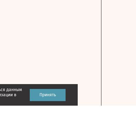
ься данным
изации в
Принять