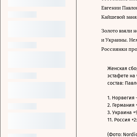
Евгении Павло
Кайшевой занял
Золото взяли 
и Украины. Не
Россиянки про
Женская сбор
эстафете на
состав: Пав
1. Норвегия –
2. Германия +
3. Украина +9
11. Россия +2:
(Фото: Nordi