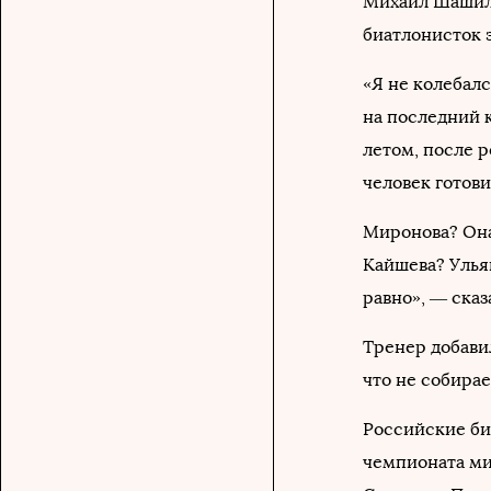
Михаил Шашил
биатлонисток 
«Я не колебал
на последний 
летом, после р
человек готови
Миронова? Она
Кайшева? Ульян
равно», — ска
Тренер добавил
что не собирае
Российские би
чемпионата ми