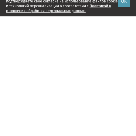
ОК
подтверждаете свое
согласие
на использование файлов cookie
и технологий персонализации в соответствии с
Политикой в
отношении обработки персональных данных.
Наши проекты
Подписка
Реклама
Справочник компаний
Об издании
Редакция