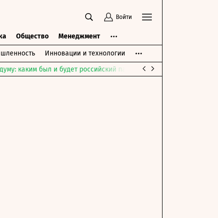
Войти
ка
Общество
Менеджмент
шленность
Инновации и технологии
думу: каким был и будет российский парламент
Война на Ближне