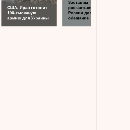
Заставим
США: Иран готовит
раскаяться: союзник
100-тысячную
России дал грозное
армию для Украины
обещание