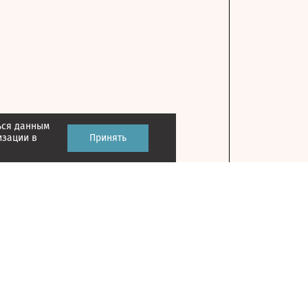
ься данным
изации в
Принять