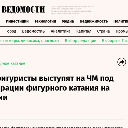
ы
Инвестиции
Технологии
Медиа
Недвижимость
Полити
Город
Ведомости&
Аналитика
Капитал
Страна
Промы
нке: меры, динамика, прогнозы
Выбор редакции
Выборы в Гос
рное катание
игуристы выступят на ЧМ под
рации фигурного катания на
ии