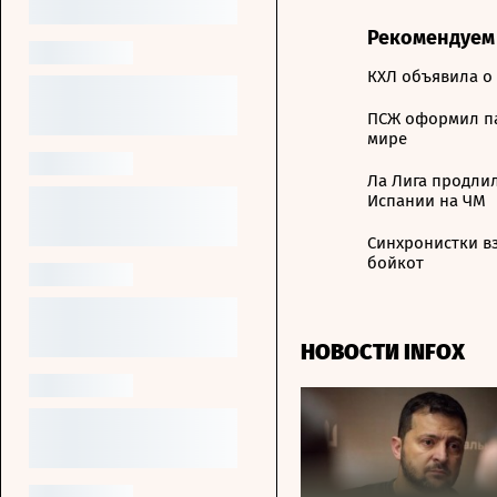
Рекомендуем
КХЛ объявила о
ПСЖ оформил па
мире
Ла Лига продли
Испании на ЧМ
Синхронистки в
бойкот
НОВОСТИ INFOX