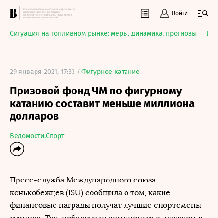
Войти
Ситуация на топливном рынке: меры, динамика, прогнозы
Выб
29 января 2021, 17:33 /
Фигурное катание
Призовой фонд ЧМ по фигурному
катанию составит меньше миллиона
долларов
Ведомости.Спорт
Пресс-служба Международного союза
конькобежцев (ISU) сообщила о том, какие
финансовые награды получат лучшие спортсмены
турнира. Так, победители чемпионата в мужском и